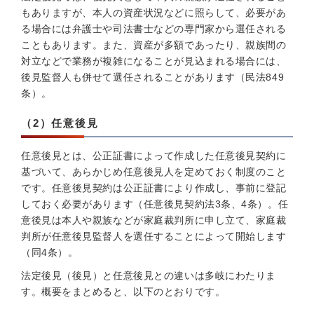
もありますが、本人の資産状況などに照らして、必要があ
る場合には弁護士や司法書士などの専門家から選任される
こともあります。また、資産が多額であったり、親族間の
対立などで業務が複雑になることが見込まれる場合には、
後見監督人も併せて選任されることがあります（民法849
条）。
（2）任意後見
任意後見とは、公正証書によって作成した任意後見契約に
基づいて、あらかじめ任意後見人を定めておく制度のこと
です。任意後見契約は公正証書により作成し、事前に登記
しておく必要があります（任意後見契約法3条、4条）。任
意後見は本人や親族などが家庭裁判所に申し立て、家庭裁
判所が任意後見監督人を選任することによって開始します
（同4条）。
法定後見（後見）と任意後見との違いは多岐にわたりま
す。概要をまとめると、以下のとおりです。