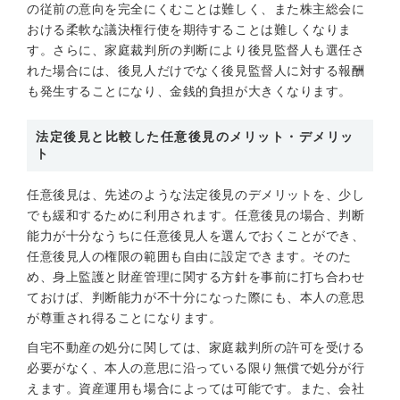
の従前の意向を完全にくむことは難しく、また株主総会に
おける柔軟な議決権行使を期待することは難しくなりま
す。さらに、家庭裁判所の判断により後見監督人も選任さ
れた場合には、後見人だけでなく後見監督人に対する報酬
も発生することになり、金銭的負担が大きくなります。
法定後見と比較した任意後見のメリット・デメリッ
ト
任意後見は、先述のような法定後見のデメリットを、少し
でも緩和するために利用されます。任意後見の場合、判断
能力が十分なうちに任意後見人を選んでおくことができ、
任意後見人の権限の範囲も自由に設定できます。そのた
め、身上監護と財産管理に関する方針を事前に打ち合わせ
ておけば、判断能力が不十分になった際にも、本人の意思
が尊重され得ることになります。
自宅不動産の処分に関しては、家庭裁判所の許可を受ける
必要がなく、本人の意思に沿っている限り無償で処分が行
えます。資産運用も場合によっては可能です。また、会社