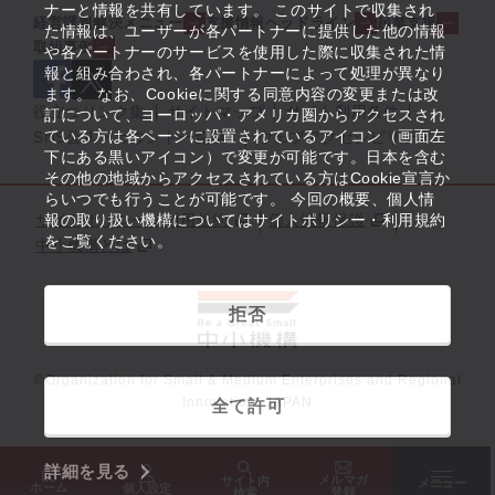
ナーと情報を共有しています。 このサイトで収集され
経営課題解決メニュー
支援情報ヘッドライン
起業支援
た情報は、ユーザーが各パートナーに提供した他の情報
取組事例
や各パートナーのサービスを使用した際に収集された情
報と組み合わされ、各パートナーによって処理が異なり
ます。 なお、Cookieに関する同意内容の変更または改
役立つリンク集
サイトマップ
サイト利用条件
訂について、ヨーロッパ・アメリカ圏からアクセスされ
ている方は各ページに設置されているアイコン（画面左
SNS公式アカウント一覧
ウェブアクセシビリティ
下にある黒いアイコン）で変更が可能です。日本を含む
その他の地域からアクセスされている方はCookie宣言か
らいつでも行うことが可能です。 今回の概要、個人情
サイトポリシー・利用規約
報の取り扱い機構についてはサイトポリシー・利用規約
個人情報保護
をご覧ください。
中小機構とは
拒否
©Organization for Small & Medium Enterprises and Regional
Innovation, JAPAN
全て許可
詳細を見る
メルマガ
サイト内
メニュー
ホーム
個人設定
登録
検索