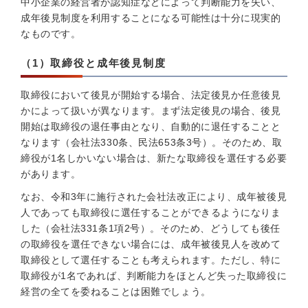
中小企業の経営者が認知症などによって判断能力を失い、
成年後見制度を利用することになる可能性は十分に現実的
なものです。
（1）取締役と成年後見制度
取締役において後見が開始する場合、法定後見か任意後見
かによって扱いが異なります。まず法定後見の場合、後見
開始は取締役の退任事由となり、自動的に退任することと
なります（会社法330条、民法653条3号）。そのため、取
締役が1名しかいない場合は、新たな取締役を選任する必要
があります。
なお、令和3年に施行された会社法改正により、成年被後見
人であっても取締役に選任することができるようになりま
した（会社法331条1項2号）。そのため、どうしても後任
の取締役を選任できない場合には、成年被後見人を改めて
取締役として選任することも考えられます。ただし、特に
取締役が1名であれば、判断能力をほとんど失った取締役に
経営の全てを委ねることは困難でしょう。