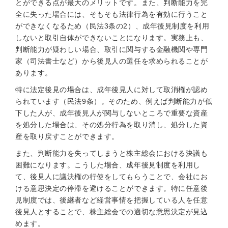
とができる点が最大のメリットです。また、判断能力を完
全に失った場合には、そもそも法律行為を有効に行うこと
ができなくなるため（民法3条の2）、成年後見制度を利用
しないと取引自体ができないことになります。実務上も、
判断能力が疑わしい場合、取引に関与する金融機関や専門
家（司法書士など）から後見人の選任を求められることが
あります。
特に法定後見の場合は、成年後見人に対して取消権が認め
られています（民法9条）。そのため、例えば判断能力が低
下した人が、成年後見人が関与しないところで重要な資産
を処分した場合は、その処分行為を取り消し、処分した資
産を取り戻すことができます。
また、判断能力を失ってしまうと株主総会における決議も
困難になります。こうした場合、成年後見制度を利用し
て、後見人に議決権の行使をしてもらうことで、会社にお
ける意思決定の停滞を避けることができます。特に任意後
見制度では、後継者など経営事情を把握している人を任意
後見人とすることで、株主総会での適切な意思決定が見込
めます。