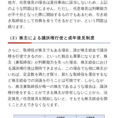
他方、任意後見の場合は退任事由に該当しないため、上記
のような問題は生じません。ただし、任意後見は判断能力
が不十分となった際に開始するものでもあるため、引き続
き取締役として任務を全うできるかどうか、という問題は
残ります。
（2）株主による議決権行使と成年後見制度
さらに、取締役が株主でもある場合、誰が株主総会で議決
権を行使できるのか、といった観点も重要になります。株
主（兼取締役）が判断能力を失った場合、株主総会におけ
る議決権行使は期待できません。この場合でも他に株主が
いれば、定足数を満たす限り、新たな取締役を選任するな
ど株主総会での決議を行うことは可能です。しかしなが
ら、株主兼取締役が唯一の株主であるような場合は、議決
権行使をすることができる株主が存在しないことから、法
定後見／任意後見を開始しないと、そもそも株主総会を開
くことさえできなくなります。