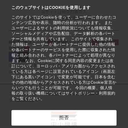
このウェブサイトはCOOKIEを使用します
当サイトは独立行政法人
このサイトではCookieを使って、ユーザーに合わせたコ
中小企業基盤整備機構が運営しています
ンテンツ広告や表示、随時の分析が行われます。 また
ユーザーによるサイトの利用状況についても情報収集、
ソーシャルメディアや広告配信、データ解析の各パート
ナーと情報を共有しています。 このサイトで収集され
経営課題解決メニュー
支援情報ヘッドライン
起業支援
た情報は、ユーザーが各パートナーに提供した他の情報
取組事例
や各パートナーのサービスを使用した際に収集された情
報と組み合わされ、各パートナーによって処理が異なり
ます。 なお、Cookieに関する同意内容の変更または改
役立つリンク集
サイトマップ
サイト利用条件
訂について、ヨーロッパ・アメリカ圏からアクセスされ
ている方は各ページに設置されているアイコン（画面左
SNS公式アカウント一覧
ウェブアクセシビリティ
下にある黒いアイコン）で変更が可能です。日本を含む
その他の地域からアクセスされている方はCookie宣言か
らいつでも行うことが可能です。 今回の概要、個人情
サイトポリシー・利用規約
報の取り扱い機構についてはサイトポリシー・利用規約
個人情報保護
をご覧ください。
中小機構とは
拒否