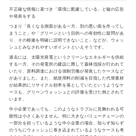
不正確な情報に基づき「環境に配慮している」と嘘の広告
や発表をする
つまり「良くなる側面がある一方、別の悪い面を作ってし
まうこと」や「グリーンという目的への有効性に疑問があ
り、その根拠を明確に説明できないこと」などが、ウォッ
シュとみなされやすいポイントといえそうです。
過去には、太陽光発電というクリーンなエネルギーを供給
する一方、その発電所の建設に際して森林伐採が行われて
いたり、原料調達における強制労働が発覚したケースなど
がありました。また、紙使用料の削減を目指した代替素材
が結果的にリサイクル効率を落としていたというようなケ
ースも、グリーンウォッシュとの評価を受けた例とされて
います。
中小企業であっても、このようなトラブルに見舞われる可
能性は小さくありません。特に大きなバリューチェーンの
一部分を担っているような中小企業の場合、知らず知らず
のうちにウォッシュに巻き込まれているようなケースも考