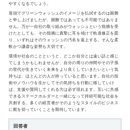
やすくなるでしょう。
冒頭でグリーンウォッシュのイメージを払拭するのは困難
と申し上げましたが、困難ではあっても不可能ではありま
せん。万が一自社の取り組みがウォッシュという指摘を受
けたとしても、その指摘に真摯に耳を傾けて軌道修正を図
り、いずれはそのウォッシュの汚名を返上する。そんな柔
軟かつ謙虚な姿勢も大切です。
環境や社会のことというと、どこか自分とは遠い話と感じ
てしまうかもしれませんが、自分の周りの仲間やその子孫
の世代が生きていく未来をより良くしていきたいという気
持ちは、ほとんどの人が持っていると思います。自社の技
術やノウハウを生かしてその気持ちを行動に移していけ
ば、支援や賛同してくれる方は必ず現れます。互いに共感
できるステークホルダーと一緒になって持続可能な社会を
共創する。多くの経営者がそのようなスタイルのビジネス
に舵を切っていくことを期待しています。
回答者