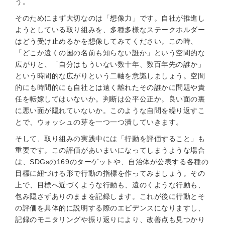
う。
そのためにまず大切なのは「想像力」です。自社が推進し
ようとしている取り組みを、多種多様なステークホルダー
はどう受け止めるかを想像してみてください。この時、
「どこか遠くの国の名前も知らない誰か」という空間的な
広がりと、「自分はもういない数十年、数百年先の誰か」
という時間的な広がりという二軸を意識しましょう。空間
的にも時間的にも自社とは遠く離れたその誰かに問題や責
任を転嫁してはいないか。判断は公平公正か。良い面の裏
に悪い面が隠れていないか。このような自問を繰り返すこ
とで、ウォッシュの芽を一つ一つ潰していきます。
そして、取り組みの実践中には「行動を評価すること」も
重要です。この評価があいまいになってしまうような場合
は、SDGsの169のターゲットや、自治体が公表する各種の
目標に紐づける形で行動の指標を作ってみましょう。その
上で、目標へ近づくような行動も、遠のくような行動も、
包み隠さずありのままを記録します。これが後に行動とそ
の評価を具体的に説明する際のエビデンスになりますし、
記録のモニタリングや振り返りにより、改善点も見つかり