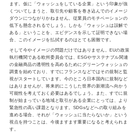
ます。仮に「ウォッシュをしている企業」という印象が強
くついてしまうと、取引先や顧客を巻き込んでのイメージ
ダウンにつながりかねません。従業員のモチベーションの
低下も懸念されるでしょう。しかも「ウォッシュは誤解で
ある」ということを、エビデンスを示して証明できない場
合、このイメージを払拭するのはとても困難です。
そして今やイメージの問題だけではありません。EUの政策
執行機関である欧州委員会では、ESGやサステナブル関連
の金融商品の透明性を高めるためにグリーンウォッシュの
調査を始めており、すでにフランスなどではその規制と監
視がスタートしています。今のところ日本国内に規制など
はありませんが、将来的にこうした世界の新潮流へ向かう
可能性を考えておく必要はあるでしょう。また、すでに規
制が始まっている地域と取引がある企業にとっては、より
緊急性の高い課題となります。SDGsなどへの取り組みを
進める場合、それが「ウォッシュに当たらないか」という
視点を持つことは、今後ますます重要になると考えられま
す。