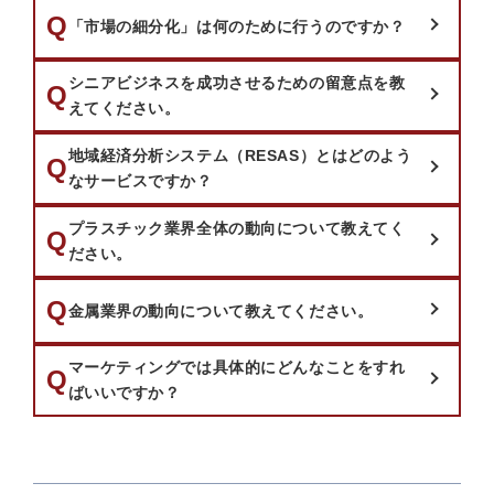
質問：
Q
「市場の細分化」は何のために行うのですか？
シニアビジネスを成功させるための留意点を教
質問：
Q
えてください。
地域経済分析システム（RESAS）とはどのよう
質問：
Q
なサービスですか？
プラスチック業界全体の動向について教えてく
質問：
Q
ださい。
質問：
Q
金属業界の動向について教えてください。
マーケティングでは具体的にどんなことをすれ
質問：
Q
ばいいですか？