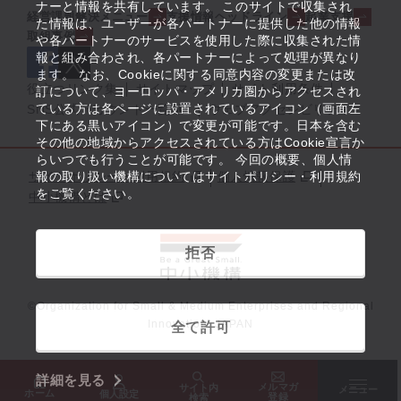
ナーと情報を共有しています。 このサイトで収集され
経営課題解決メニュー
支援情報ヘッドライン
起業支援
た情報は、ユーザーが各パートナーに提供した他の情報
取組事例
や各パートナーのサービスを使用した際に収集された情
報と組み合わされ、各パートナーによって処理が異なり
ます。 なお、Cookieに関する同意内容の変更または改
役立つリンク集
サイトマップ
サイト利用条件
訂について、ヨーロッパ・アメリカ圏からアクセスされ
ている方は各ページに設置されているアイコン（画面左
SNS公式アカウント一覧
ウェブアクセシビリティ
下にある黒いアイコン）で変更が可能です。日本を含む
その他の地域からアクセスされている方はCookie宣言か
らいつでも行うことが可能です。 今回の概要、個人情
サイトポリシー・利用規約
報の取り扱い機構についてはサイトポリシー・利用規約
個人情報保護
をご覧ください。
中小機構とは
拒否
©Organization for Small & Medium Enterprises and Regional
Innovation, JAPAN
全て許可
詳細を見る
メルマガ
サイト内
メニュー
ホーム
個人設定
登録
検索