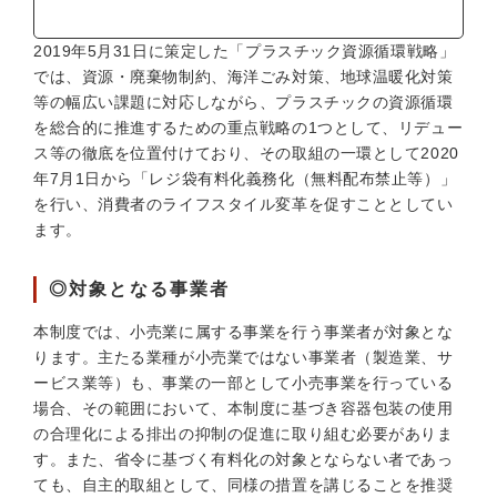
2019年5月31日に策定した「プラスチック資源循環戦略」
では、資源・廃棄物制約、海洋ごみ対策、地球温暖化対策
等の幅広い課題に対応しながら、プラスチックの資源循環
を総合的に推進するための重点戦略の1つとして、リデュー
ス等の徹底を位置付けており、その取組の一環として2020
年7月1日から「レジ袋有料化義務化（無料配布禁止等）」
を行い、消費者のライフスタイル変革を促すこととしてい
ます。
◎対象となる事業者
本制度では、小売業に属する事業を行う事業者が対象とな
ります。主たる業種が小売業ではない事業者（製造業、サ
ービス業等）も、事業の一部として小売事業を行っている
場合、その範囲において、本制度に基づき容器包装の使用
の合理化による排出の抑制の促進に取り組む必要がありま
す。また、省令に基づく有料化の対象とならない者であっ
ても、自主的取組として、同様の措置を講じることを推奨