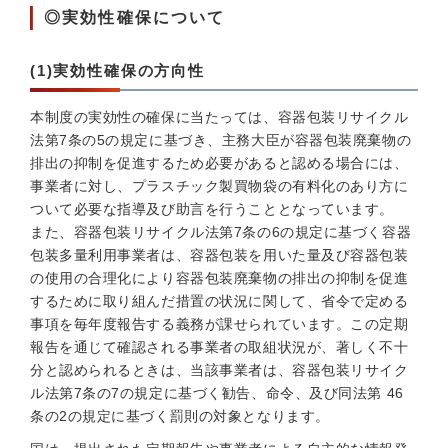
◎実効性確保について
(1)実効性確保の方向性
本制度の実効性の確保に当たっては、容器包装リサイクル
法第7条の5の規定に基づき、主務大臣が容器包装廃棄物の
排出の抑制を促進するため必要があると認める場合には、
事業者に対し、プラスチック製買物袋の有料化のあり方に
ついて必要な指導及び助言を行うこととなっています。
また、容器包装リサイクル法第7条の6の規定に基づく容器
包装多量利用事業者は、容器包装を用いた量及び容器包装
の使用の合理化により容器包装廃棄物の排出の抑制を促進
するために取り組んだ措置の状況に関して、省令で定める
事項を毎年度報告する義務が課せられています。この定期
報告を通じて確認される事業者の取組状況が、著しく不十
分と認められるときは、当該事業者は、容器包装リサイク
ル法第7条の7の規定に基づく勧告、命令、及び同法第 46
条の2の規定に基づく罰則の対象となります。