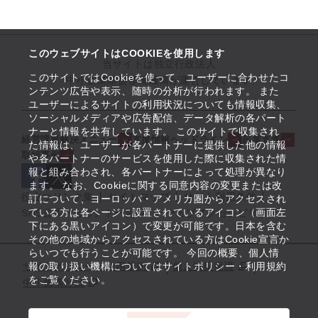
このウェブサイトはCOOKIEを使用します
当サイトは独立行政法人
このサイトではCookieを使って、ユーザーに合わせたコ
中小企業基盤整備機構が運営しています
ンテンツ広告や表示、随時の分析が行われます。 また
ユーザーによるサイトの利用状況についても情報収集、
ソーシャルメディアや広告配信、データ解析の各パート
ナーと情報を共有しています。 このサイトで収集され
経営課題解決メニュー
支援情報ヘッドライン
起業支援
た情報は、ユーザーが各パートナーに提供した他の情報
取組事例
や各パートナーのサービスを使用した際に収集された情
報と組み合わされ、各パートナーによって処理が異なり
ます。 なお、Cookieに関する同意内容の変更または改
役立つリンク集
サイトマップ
サイト利用条件
訂について、ヨーロッパ・アメリカ圏からアクセスされ
ている方は各ページに設置されているアイコン（画面左
SNS公式アカウント一覧
ウェブアクセシビリティ
下にある黒いアイコン）で変更が可能です。日本を含む
その他の地域からアクセスされている方はCookie宣言か
らいつでも行うことが可能です。 今回の概要、個人情
サイトポリシー・利用規約
報の取り扱い機構についてはサイトポリシー・利用規約
個人情報保護
をご覧ください。
中小機構とは