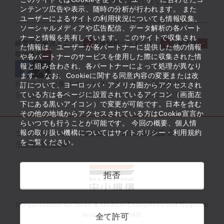
中小企業基盤整備機構が運営しています
ンテンツ広告や表示、随時の分析が行われます。 また
ユーザーによるサイトの利用状況についても情報収集、
ソーシャルメディアや広告配信、データ解析の各パート
ナーと情報を共有しています。 このサイトで収集され
経営課題解決メニュー
支援情報ヘッドライン
起業支援
た情報は、ユーザーが各パートナーに提供した他の情報
取組事例
や各パートナーのサービスを使用した際に収集された情
報と組み合わされ、各パートナーによって処理が異なり
ます。 なお、Cookieに関する同意内容の変更または改
役立つリンク集
サイトマップ
サイト利用条件
訂について、ヨーロッパ・アメリカ圏からアクセスされ
ている方は各ページに設置されているアイコン（画面左
SNS公式アカウント一覧
ウェブアクセシビリティ
下にある黒いアイコン）で変更が可能です。日本を含む
その他の地域からアクセスされている方はCookie宣言か
らいつでも行うことが可能です。 今回の概要、個人情
サイトポリシー・利用規約
報の取り扱い機構についてはサイトポリシー・利用規約
個人情報保護
をご覧ください。
中小機構とは
拒否
©Organization for Small & Medium Enterprises and Regional
Innovation, JAPAN
全て許可