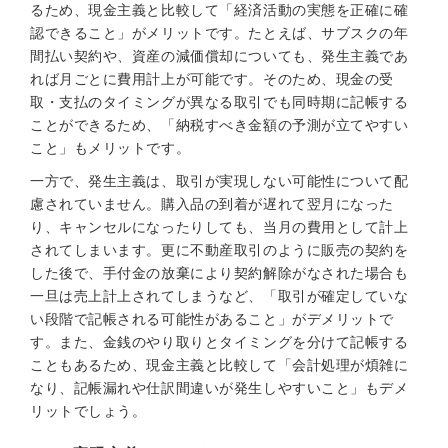
るため、現金主義と比較して「経済活動の実態を正確に確
認できること」がメリットです。たとえば、サブスクの年
間払い契約や、資産の減価償却についても、発生主義であ
れば月ごとに費用計上が可能です。そのため、現金の受
取・支払のタイミングが異なる取引でも同時期に記帳する
ことができるため、「納税すべき金額の予測が立てやすい
こと」もメリットです。
一方で、発生主義は、取引が実現しない可能性について配
慮されていません。購入品の到着が遅れて翌月になった
り、キャンセルになったりしても、当月の費用として計上
されてしまいます。更に不動産取引のように販売の契約を
した後で、手付金の放棄により契約解除がなされた場合も
一旦は売上計上されてしまうなど、「取引が確定していな
い段階で記帳される可能性があること」がデメリットで
す。また、金銭のやり取りとタイミングを分けて記帳する
こともあるため、現金主義と比較して「会計処理が煩雑に
なり、記帳漏れや仕訳間違いが発生しやすいこと」もデメ
リットでしょう。