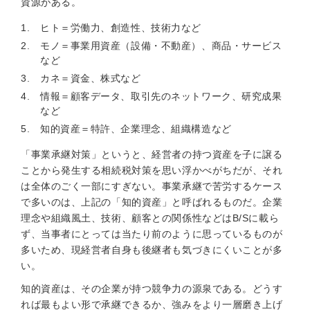
資源がある。
ヒト＝労働力、創造性、技術力など
モノ＝事業用資産（設備・不動産）、商品・サービス
など
カネ＝資金、株式など
情報＝顧客データ、取引先のネットワーク、研究成果
など
知的資産＝特許、企業理念、組織構造など
「事業承継対策」というと、経営者の持つ資産を子に譲る
ことから発生する相続税対策を思い浮かべがちだが、それ
は全体のごく一部にすぎない。事業承継で苦労するケース
で多いのは、上記の「知的資産」と呼ばれるものだ。企業
理念や組織風土、技術、顧客との関係性などはB/Sに載ら
ず、当事者にとっては当たり前のように思っているものが
多いため、現経営者自身も後継者も気づきにくいことが多
い。
知的資産は、その企業が持つ競争力の源泉である。どうす
れば最もよい形で承継できるか、強みをより一層磨き上げ