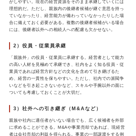
がしやすい。現在の経営資源をそのまま承継していくには
理想的だ。ただし、親族内の後継者候補が継ぐ意思を持っ
ていなかったり、経営能力が備わっていなかったりした場
合に備えておく必要がある。複数の後継者候補がいる場合
には、後継者以外への相続人への配慮も欠かせない。
2）役員・従業員承継
「親族外」の役員・従業員に承継する。経営者として能力
の高い人材を見極めて承継でき、社内をよく知る役員・従
業員であれば経営方針などの文化を含めて引き継げるた
め、経営の一貫性を保ちやすい。ただし、社内での派閥争
いなどを引き起こさないかなど、スキルや手腕以外の面に
ついても考慮しておくことが大切だ。
3）社外への引き継ぎ（M&Aなど）
親族や社内に適任者がいない場合でも、広く候補者を外部
に求めることができる。M&Aや事業売却であれば、現経営
者は会社売却の利益を得られる。事業の一部譲渡をする例