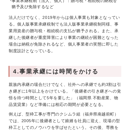
事業承継税制（法人、個人）：贈与税・相続税の納税を
猶予及び免除するなど
法人だけでなく、2019年からは個人事業も対象となってい
る。個人版事業承継税制でも法人版事業承継税制同様、事
業用資産の贈与税・相続税の支払が猶予される。また、承
継した後継者が重度障害により事業の継続が困難となった
場合は納税が免除されるなど、個人事業者の実態に即した
制度設計となっている。
4.事業承継には時間をかける
親族内承継の場合だけでなく、社外への承継でも約3割は引
き継ぎに1年以上をかけている。「後継者の引き継ぎへの覚
悟を待つ時間として5年を要した」（福岡県 不動産業、物
品賃貸業）など準備には相応の期間が必要となる。
例えば、型枠工事が専門のクシムラ組（福井県南越前町）
では、2005年に後継者として娘婿を社員に迎え、現場の型
枠工としてのノウハウを学ばせたという。その後、専務を