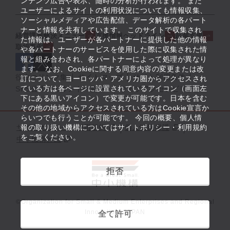
ンテンツ広告や表示、随時の分析が行われます。 また
ユーザーによるサイトの利用状況についても情報収集、
ソーシャルメディアや広告配信、データ解析の各パート
ナーと情報を共有しています。 このサイトで収集され
経営課題解決メニュー
支援情報ヘッドライン
起業支援
た情報は、ユーザーが各パートナーに提供した他の情報
取組事例
や各パートナーのサービスを使用した際に収集された情
報と組み合わされ、各パートナーによって処理が異なり
ます。 なお、Cookieに関する同意内容の変更または改
役立つリンク集
サイトマップ
サイト利用条件
訂について、ヨーロッパ・アメリカ圏からアクセスされ
ている方は各ページに設置されているアイコン（画面左
SNS公式アカウント一覧
ウェブアクセシビリティ
下にある黒いアイコン）で変更が可能です。日本を含む
その他の地域からアクセスされている方はCookie宣言か
らいつでも行うことが可能です。 今回の概要、個人情
サイトポリシー・利用規約
報の取り扱い機構についてはサイトポリシー・利用規約
個人情報保護
をご覧ください。
中小機構とは
拒否
©Organization for Small & Medium Enterprises and Regional
Innovation, JAPAN
全て許可