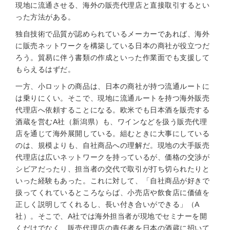
現地に流通させる、海外の販売代理店と直接取引するとい
った方法がある。
独自技術で品質が認められているメーカーであれば、海外
に販売ネットワークを構築している日本の商社が役立つだ
ろう。貿易に伴う書類の作成といった作業面でも支援して
もらえるはずだ。
一方、小ロットの商品は、日本の商社が持つ流通ルートに
は乗りにくい。そこで、現地に流通ルートを持つ海外販売
代理店へ依頼することになる。欧米でも日本酒を販売する
酒蔵を営むA社（新潟県）も、ワインなどを扱う販売代理
店を通じて海外展開している。組むときに大事にしている
のは、規模よりも、自社商品への理解だ。現地の大手販売
代理店は広いネットワークを持っているが、価格の交渉が
シビアだったり、担当者の交代で取引が打ち切られたりと
いった経験もあった。これに対して、「自社商品が好きで
扱ってくれているところならば、小売店や飲食店に価値を
正しく説明してくれるし、長い付き合いができる」（A
社）。そこで、A社では海外担当者が現地でセミナーを開
くだけでなく、販売代理店の責任者を日本の酒蔵に招いて