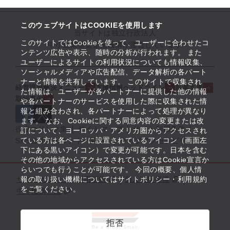
このウェブサイトはCOOKIEを使用します
当サイトは独立行政法人
このサイトではCookieを使って、ユーザーに合わせたコ
中小企業基盤整備機構が運営しています
ンテンツ広告や表示、随時の分析が行われます。 また
ユーザーによるサイトの利用状況についても情報収集、
ソーシャルメディアや広告配信、データ解析の各パート
ナーと情報を共有しています。 このサイトで収集され
経営課題解決メニュー
支援情報ヘッドライン
起業支援
た情報は、ユーザーが各パートナーに提供した他の情報
取組事例
や各パートナーのサービスを使用した際に収集された情
報と組み合わされ、各パートナーによって処理が異なり
ます。 なお、Cookieに関する同意内容の変更または改
役立つリンク集
サイトマップ
サイト利用条件
訂について、ヨーロッパ・アメリカ圏からアクセスされ
ている方は各ページに設置されているアイコン（画面左
SNS公式アカウント一覧
ウェブアクセシビリティ
下にある黒いアイコン）で変更が可能です。日本を含む
その他の地域からアクセスされている方はCookie宣言か
らいつでも行うことが可能です。 今回の概要、個人情
サイトポリシー・利用規約
報の取り扱い機構についてはサイトポリシー・利用規約
個人情報保護
をご覧ください。
中小機構とは
拒否