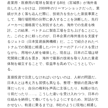
産業用・医療用の電球を製造するB社（宮城県）が海外進
出したきっかけは、2008年のリーマンショックだった。業
績が大きく落ち込んだ際に、技術力を生かした新規事業と
して、飛行場照明の分野に参入することを決断した。先行
メーカーに価格面でも対抗するため、海外での生産を検
討。この結果、ベトナムに製造工場を立ち上げることにし
た。このときに頼ったのが、日本企業の海外進出を支援す
るジェトロ（日本貿易振興機構）だ。ここで紹介されたベ
トナムでの製造に精通したパートナーのアドバイスを受け
ながら、用地や人材を確保した。現在は、日本の工場は研
究開発に重点を置き、海外で最新の技術を取り入れた量産
体制を確立することで、収益率を高めていこうとしてい
る。
直接投資で注意しなければいけないのは、人材の問題だ。
日本人とは考え方も習慣も異なる。整理・整頓の意識が希
薄だったり、自分の権利を声高に主張したり、転職が当た
り前だったり……。こうした違いを受け入れつつ、日本の
仕組みを納得して働いてもらうようにするため、対話が欠
かせない。軌道に乗るまでは、B社のように現地に精通し