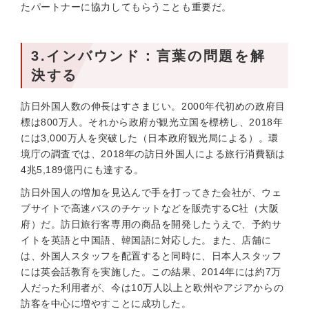
たパートナーに協力してもらうことも重要だ。
3.インバウンド：言葉の問題を解
決する
訪日外国人数の伸長はすさまじい。2000年代初めの政府目
標は800万人。それから政府が観光立国を標榜し、2018年
には3,000万人を突破した（日本政府観光局による）。環
境庁の調査では、2018年の訪日外国人による旅行消費額は
4兆5,189億円にも達する。
訪日外国人の増加を見込んで手を打ってきた会社が、ウェ
ブサイトで高速バスのチケットなどを販売するC社（大阪
府）だ。訪日旅行客専用の商品を開発したうえで、予約サ
イトを英語と中国語、韓国語に対応した。また、店舗に
は、外国人スタッフを配置すると同時に、日本人スタッフ
には英会話教育を実施した。この結果、2014年には約7万
人だった利用者が、今は10万人以上と欧州やアジアからの
訪客を中心に増やすことに成功した。