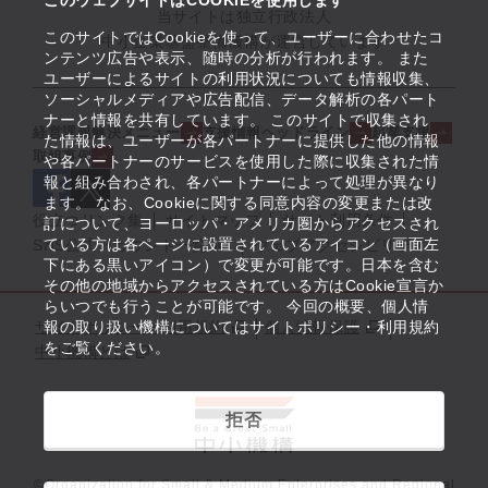
このウェブサイトはCOOKIEを使用します
当サイトは独立行政法人
このサイトではCookieを使って、ユーザーに合わせたコ
中小企業基盤整備機構が運営しています
ンテンツ広告や表示、随時の分析が行われます。 また
ユーザーによるサイトの利用状況についても情報収集、
ソーシャルメディアや広告配信、データ解析の各パート
ナーと情報を共有しています。 このサイトで収集され
経営課題解決メニュー
支援情報ヘッドライン
起業支援
た情報は、ユーザーが各パートナーに提供した他の情報
取組事例
や各パートナーのサービスを使用した際に収集された情
報と組み合わされ、各パートナーによって処理が異なり
ます。 なお、Cookieに関する同意内容の変更または改
役立つリンク集
サイトマップ
サイト利用条件
訂について、ヨーロッパ・アメリカ圏からアクセスされ
ている方は各ページに設置されているアイコン（画面左
SNS公式アカウント一覧
ウェブアクセシビリティ
下にある黒いアイコン）で変更が可能です。日本を含む
その他の地域からアクセスされている方はCookie宣言か
らいつでも行うことが可能です。 今回の概要、個人情
サイトポリシー・利用規約
報の取り扱い機構についてはサイトポリシー・利用規約
個人情報保護
をご覧ください。
中小機構とは
拒否
©Organization for Small & Medium Enterprises and Regional