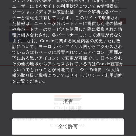
ンテンツ広告や表示、随時の分析が行われます。 また
ユーザーによるサイトの利用状況についても情報収集、
ソーシャルメディアや広告配信、データ解析の各パート
ナーと情報を共有しています。 このサイトで収集され
経営課題解決メニュー
支援情報ヘッドライン
起業支援
た情報は、ユーザーが各パートナーに提供した他の情報
取組事例
や各パートナーのサービスを使用した際に収集された情
報と組み合わされ、各パートナーによって処理が異なり
ます。 なお、Cookieに関する同意内容の変更または改
役立つリンク集
サイトマップ
サイト利用条件
訂について、ヨーロッパ・アメリカ圏からアクセスされ
ている方は各ページに設置されているアイコン（画面左
SNS公式アカウント一覧
ウェブアクセシビリティ
下にある黒いアイコン）で変更が可能です。日本を含む
その他の地域からアクセスされている方はCookie宣言か
らいつでも行うことが可能です。 今回の概要、個人情
サイトポリシー・利用規約
報の取り扱い機構についてはサイトポリシー・利用規約
個人情報保護
をご覧ください。
中小機構とは
拒否
©Organization for Small & Medium Enterprises and Regional
Innovation, JAPAN
全て許可