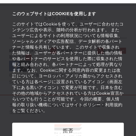
このウェブサイトはCOOKIEを使用します
当サイトは独立行政法人
このサイトではCookieを使って、ユーザーに合わせたコ
中小企業基盤整備機構が運営しています
ンテンツ広告や表示、随時の分析が行われます。 また
ユーザーによるサイトの利用状況についても情報収集、
ソーシャルメディアや広告配信、データ解析の各パート
ナーと情報を共有しています。 このサイトで収集され
経営課題解決メニュー
支援情報ヘッドライン
起業支援
た情報は、ユーザーが各パートナーに提供した他の情報
取組事例
や各パートナーのサービスを使用した際に収集された情
報と組み合わされ、各パートナーによって処理が異なり
ます。 なお、Cookieに関する同意内容の変更または改
役立つリンク集
サイトマップ
サイト利用条件
訂について、ヨーロッパ・アメリカ圏からアクセスされ
ている方は各ページに設置されているアイコン（画面左
SNS公式アカウント一覧
ウェブアクセシビリティ
下にある黒いアイコン）で変更が可能です。日本を含む
その他の地域からアクセスされている方はCookie宣言か
らいつでも行うことが可能です。 今回の概要、個人情
サイトポリシー・利用規約
報の取り扱い機構についてはサイトポリシー・利用規約
個人情報保護
をご覧ください。
中小機構とは
拒否