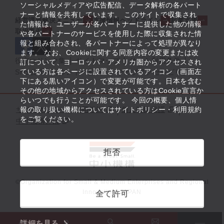
ソーシャルメディアや広告配信、データ解析の各パート
ナーと情報を共有しています。 このサイトで収集され
経営課題解決メニュー
支援情報ヘッドライン
起業支援
た情報は、ユーザーが各パートナーに提供した他の情報
取組事例
や各パートナーのサービスを使用した際に収集された情
報と組み合わされ、各パートナーによって処理が異なり
ます。 なお、Cookieに関する同意内容の変更または改
役立つリンク集
サイトマップ
サイト利用条件
訂について、ヨーロッパ・アメリカ圏からアクセスされ
ている方は各ページに設置されているアイコン（画面左
SNS公式アカウント一覧
ウェブアクセシビリティ
下にある黒いアイコン）で変更が可能です。日本を含む
その他の地域からアクセスされている方はCookie宣言か
らいつでも行うことが可能です。 今回の概要、個人情
サイトポリシー・利用規約
報の取り扱い機構についてはサイトポリシー・利用規約
個人情報保護
をご覧ください。
中小機構とは
拒否
©Organization for Small & Medium Enterprises and Regional
Innovation, JAPAN
全て許可
詳細を見る