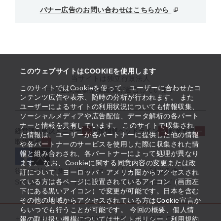
バナー広告のお問い合わせはこちらから
このウェブサイトはCOOKIEを使用します
当サイトは独立行政法人
このサイトではCookieを使って、ユーザーに合わせたコ
中小企業基盤整備機構が運営しています
ンテンツ広告や表示、随時の分析が行われます。 また
ユーザーによるサイトの利用状況についても情報収集、
ソーシャルメディアや広告配信、データ解析の各パート
ナーと情報を共有しています。 このサイトで収集され
経営課題解決メニュー
支援情報ヘッドライン
起業支援
た情報は、ユーザーが各パートナーに提供した他の情報
取組事例
や各パートナーのサービスを使用した際に収集された情
報と組み合わされ、各パートナーによって処理が異なり
ます。 なお、Cookieに関する同意内容の変更または改
役立つリンク集
サイトマップ
サイト利用条件
訂について、ヨーロッパ・アメリカ圏からアクセスされ
ている方は各ページに設置されているアイコン（画面左
SNS公式アカウント一覧
ウェブアクセシビリティ
下にある黒いアイコン）で変更が可能です。日本を含む
その他の地域からアクセスされている方はCookie宣言か
らいつでも行うことが可能です。 今回の概要、個人情
サイトポリシー・利用規約
報の取り扱い機構についてはサイトポリシー・利用規約
個人情報保護