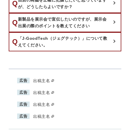
自店の商圏を正確に把握したいと思っています
質問：
Q
が、どうしたらよいですか？
新製品を展示会で宣伝したいのですが、展示会
質問：
Q
出展の際のポイントを教えてください
「J-GoodTech（ジェグテック）」について教
質問：
Q
えてください。
広告
出稿主名
広告
出稿主名
広告
出稿主名
広告
出稿主名