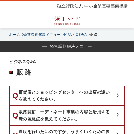
独立行政法人 中小企業基盤整備機構
ホーム
経営課題解決メニュー
ビジネスQ&A
販路
経営課題解決メニュー
ビジネスQ&A
販路
百貨店とショッピングセンターへの出店の違い
質問：
Q
を教えてください。
販路開拓コーディネート事業の内容と活用する
質問：
Q
際の留意点を教えてください。
直販を行いたいのですが、うまくいくための要