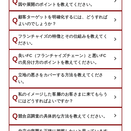
質問：
Q
因や展開のポイントを教えてください。
顧客ターゲットを明確化するには、どうすれば
質問：
Q
よいのでしょうか？
フランチャイズの特徴とその仕組みを教えてく
質問：
Q
ださい。
良いFC（フランチャイズチェーン）と悪いFC
質問：
Q
の見分け方のポイントを教えてください。
立地の悪さをカバーする方法を教えてくださ
質問：
Q
い。
私のイメージした客層のお客さまに来てもらう
質問：
Q
にはどうすればよいですか？
質問：
Q
競合店調査の具体的な方法を教えてください。