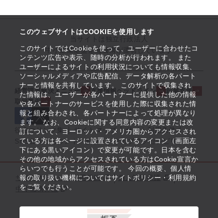
このウェブサイトはCOOKIEを使用します
当サイトは独立行政法人
このサイトではCookieを使って、ユーザーに合わせたコ
中小企業基盤整備機構が運営しています
ンテンツ広告や表示、随時の分析が行われます。 また
ユーザーによるサイトの利用状況についても情報収集、
ソーシャルメディアや広告配信、データ解析の各パート
ナーと情報を共有しています。 このサイトで収集され
経営課題解決メニュー
支援情報ヘッドライン
起業支援
た情報は、ユーザーが各パートナーに提供した他の情報
取組事例
や各パートナーのサービスを使用した際に収集された情
報と組み合わされ、各パートナーによって処理が異なり
ます。 なお、Cookieに関する同意内容の変更または改
役立つリンク集
サイトマップ
サイト利用条件
訂について、ヨーロッパ・アメリカ圏からアクセスされ
ている方は各ページに設置されているアイコン（画面左
SNS公式アカウント一覧
ウェブアクセシビリティ
下にある黒いアイコン）で変更が可能です。日本を含む
その他の地域からアクセスされている方はCookie宣言か
らいつでも行うことが可能です。 今回の概要、個人情
サイトポリシー・利用規約
報の取り扱い機構についてはサイトポリシー・利用規約
個人情報保護
をご覧ください。
中小機構とは