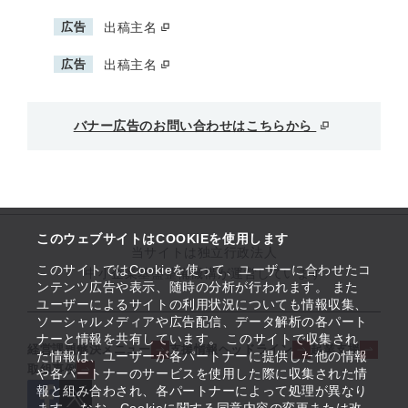
広告
出稿主名
広告
出稿主名
バナー広告のお問い合わせはこちらから
このウェブサイトはCOOKIEを使用します
当サイトは独立行政法人
このサイトではCookieを使って、ユーザーに合わせたコ
中小企業基盤整備機構が運営しています
ンテンツ広告や表示、随時の分析が行われます。 また
ユーザーによるサイトの利用状況についても情報収集、
ソーシャルメディアや広告配信、データ解析の各パート
ナーと情報を共有しています。 このサイトで収集され
経営課題解決メニュー
支援情報ヘッドライン
起業支援
た情報は、ユーザーが各パートナーに提供した他の情報
取組事例
や各パートナーのサービスを使用した際に収集された情
報と組み合わされ、各パートナーによって処理が異なり