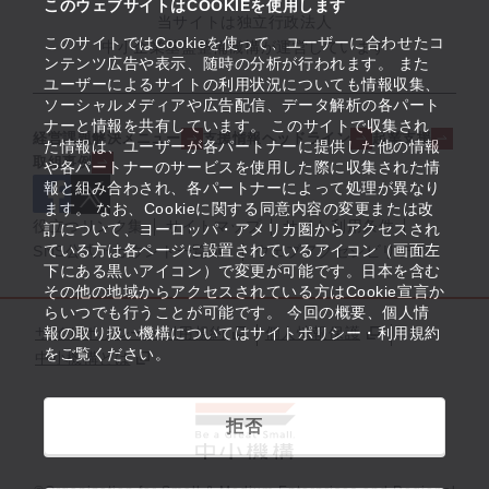
このウェブサイトはCOOKIEを使用します
当サイトは独立行政法人
このサイトではCookieを使って、ユーザーに合わせたコ
中小企業基盤整備機構が運営しています
ンテンツ広告や表示、随時の分析が行われます。 また
ユーザーによるサイトの利用状況についても情報収集、
ソーシャルメディアや広告配信、データ解析の各パート
ナーと情報を共有しています。 このサイトで収集され
経営課題解決メニュー
支援情報ヘッドライン
起業支援
た情報は、ユーザーが各パートナーに提供した他の情報
取組事例
や各パートナーのサービスを使用した際に収集された情
報と組み合わされ、各パートナーによって処理が異なり
ます。 なお、Cookieに関する同意内容の変更または改
役立つリンク集
サイトマップ
サイト利用条件
訂について、ヨーロッパ・アメリカ圏からアクセスされ
ている方は各ページに設置されているアイコン（画面左
SNS公式アカウント一覧
ウェブアクセシビリティ
下にある黒いアイコン）で変更が可能です。日本を含む
その他の地域からアクセスされている方はCookie宣言か
らいつでも行うことが可能です。 今回の概要、個人情
サイトポリシー・利用規約
報の取り扱い機構についてはサイトポリシー・利用規約
個人情報保護
をご覧ください。
中小機構とは
拒否