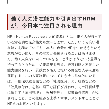
働く人の潜在能力を引き出すHRM
が、今日本で注目される理由
HR（Human Resource：人的資源）とは、働く人が持って
いる潜在的な職業能力を意味します。ただ、いくら高い潜
在能力を秘めていても、本人に自分のHRを生かそうという
意思がない限り、その能力が発揮されることはありませ
ん。働く人自身に自らのHRをもっと生かそうという意識を
持ってもらうため、労働環境を整え、経営戦略と連動した
能力開発を行い、貢献にきちんと報いる健全な人事制度を
運用する。この人事制度についてもう少し具体的にいえ
ば、一般職や総合職などの「社員区分」と、役職などの
「社員格付け」を基に適正な評価が行われ、その評価結果
に応じて「雇用管理」「報酬管理」「就業条件管理」がな
されること。この仕組みを上手くマネジメントすることが
HRMの本質といえます。