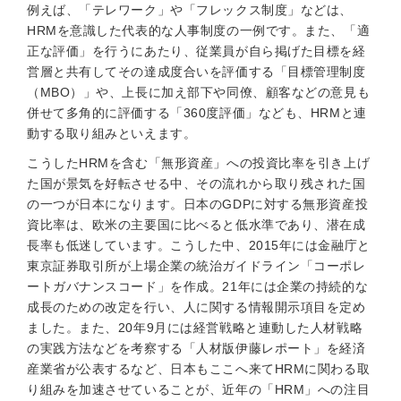
例えば、「テレワーク」や「フレックス制度」などは、
HRMを意識した代表的な人事制度の一例です。また、「適
正な評価」を行うにあたり、従業員が自ら掲げた目標を経
営層と共有してその達成度合いを評価する「目標管理制度
（MBO）」や、上長に加え部下や同僚、顧客などの意見も
併せて多角的に評価する「360度評価」なども、HRMと連
動する取り組みといえます。
こうしたHRMを含む「無形資産」への投資比率を引き上げ
た国が景気を好転させる中、その流れから取り残された国
の一つが日本になります。日本のGDPに対する無形資産投
資比率は、欧米の主要国に比べると低水準であり、潜在成
長率も低迷しています。こうした中、2015年には金融庁と
東京証券取引所が上場企業の統治ガイドライン「コーポレ
ートガバナンスコード」を作成。21年には企業の持続的な
成長のための改定を行い、人に関する情報開示項目を定め
ました。また、20年9月には経営戦略と連動した人材戦略
の実践方法などを考察する「人材版伊藤レポート」を経済
産業省が公表するなど、日本もここへ来てHRMに関わる取
り組みを加速させていることが、近年の「HRM」への注目