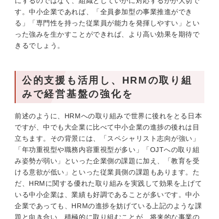
にするのではなく、組織としていかに対応するかが大切で
す。中小企業であれば、「全員参加型の事業推進ができ
る」「専門性を持った従業員が能力を発揮しやすい」とい
った強みを生かすことができれば、より高い効果を期待で
きるでしょう。
公的支援も活用し、HRMの取り組
みで経営基盤の強化を
前述のように、HRMへの取り組みで世界に後れをとる日本
ですが、中でも大企業に比べて中小企業の進捗の後れは目
立ちます。その背景には、「スペシャリスト志向が強い」
「年功重視型や職務内容重視型が多い」「OJTへの取り組
み姿勢が弱い」といった企業側の課題に加え、「教育を受
ける意欲が低い」といった従業員側の課題もあります。た
だ、HRMに関する優れた取り組みを実践して効果を上げて
いる中小企業は、業績も好調であることが多いです。中小
企業であっても、HRMの進捗を妨げている上記のような課
題と向き合い、積極的に取り組むことが、将来的な事業の