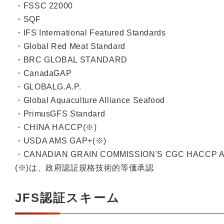
・FSSC 22000
・SQF
・IFS International Featured Standards
・Global Red Meat Standard
・BRC GLOBAL STANDARD
・CanadaGAP
・GLOBALG.A.P.
・Global Aquaculture Alliance Seafood
・PrimusGFS Standard
・CHINA HACCP(※)
・USDA AMS GAP+(※)
・CANADIAN GRAIN COMMISSION'S CGC HACCP 
(※)は、政府認証規格技術的等価承認
JFS認証スキーム