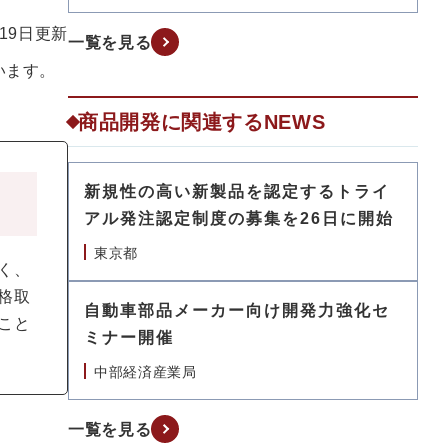
月19日更新
一覧を見る
います。
商品開発に関連するNEWS
新規性の高い新製品を認定するトライ
アル発注認定制度の募集を26日に開始
東京都
く、
格取
自動車部品メーカー向け開発力強化セ
こと
ミナー開催
中部経済産業局
一覧を見る