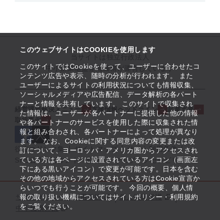
このウェブサイトはCOOKIEを使用します
当サイトは独立行政法人
このサイトではCookieを使って、ユーザーに合わせたコ
中小企業基盤整備機構が運営しています
ンテンツ広告や表示、随時の分析が行われます。 また
ユーザーによるサイトの利用状況についても情報収集、
ソーシャルメディアや広告配信、データ解析の各パート
ナーと情報を共有しています。 このサイトで収集され
経営課題解決メニュー
支援情報ヘッドライン
起業支援
た情報は、ユーザーが各パートナーに提供した他の情報
取組事例
や各パートナーのサービスを使用した際に収集された情
報と組み合わされ、各パートナーによって処理が異なり
ます。 なお、Cookieに関する同意内容の変更または改
役立つリンク集
サイトマップ
サイト利用条件
訂について、ヨーロッパ・アメリカ圏からアクセスされ
ている方は各ページに設置されているアイコン（画面左
SNS公式アカウント一覧
ウェブアクセシビリティ
下にある黒いアイコン）で変更が可能です。日本を含む
その他の地域からアクセスされている方はCookie宣言か
らいつでも行うことが可能です。 今回の概要、個人情
サイトポリシー・利用規約
報の取り扱い機構についてはサイトポリシー・利用規約
個人情報保護
をご覧ください。
中小機構とは