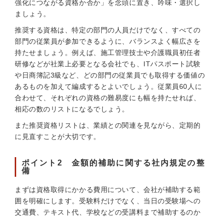
強化につながる資格か否か」を念頭に置き、吟味・選択し
ましょう。
推奨する資格は、特定の部門の人員だけでなく、すべての
部門の従業員が参加できるように、バランスよく幅広さを
持たせましょう。例えば、施工管理技士や介護職員初任者
研修などが社業上必要となる会社でも、ITパスポート試験
や日商簿記3級など、どの部門の従業員でも取得する価値の
あるものを加えて編成するとよいでしょう。従業員60人に
合わせて、それぞれの資格の難易度にも幅を持たせれば、
相応の数のリストになるでしょう。
また推奨資格リストは、業績との関連を見ながら、定期的
に見直すことが大切です。
ポイント2 金額的補助に関する社内規定の整
備
まずは資格取得にかかる費用について、会社が補助する範
囲を明確にします。受験料だけでなく、当日の受験場への
交通費、テキスト代、学校などの受講料まで補助するのか