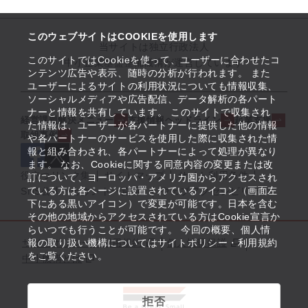
このウェブサイトはCOOKIEを使用します
当サイトは独立行政法人
このサイトではCookieを使って、ユーザーに合わせたコ
中小企業基盤整備機構が運営しています
ンテンツ広告や表示、随時の分析が行われます。 また
ユーザーによるサイトの利用状況についても情報収集、
ソーシャルメディアや広告配信、データ解析の各パート
ナーと情報を共有しています。 このサイトで収集され
経営課題解決メニュー
支援情報ヘッドライン
起業支援
た情報は、ユーザーが各パートナーに提供した他の情報
取組事例
や各パートナーのサービスを使用した際に収集された情
報と組み合わされ、各パートナーによって処理が異なり
ます。 なお、Cookieに関する同意内容の変更または改
役立つリンク集
サイトマップ
サイト利用条件
訂について、ヨーロッパ・アメリカ圏からアクセスされ
ている方は各ページに設置されているアイコン（画面左
SNS公式アカウント一覧
ウェブアクセシビリティ
下にある黒いアイコン）で変更が可能です。日本を含む
その他の地域からアクセスされている方はCookie宣言か
らいつでも行うことが可能です。 今回の概要、個人情
サイトポリシー・利用規約
報の取り扱い機構についてはサイトポリシー・利用規約
個人情報保護
をご覧ください。
中小機構とは
拒否