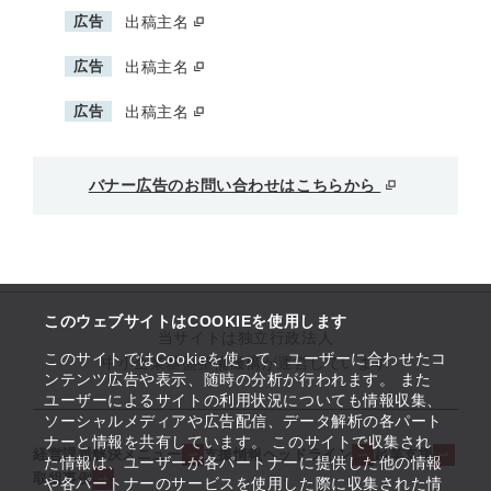
広告
出稿主名
広告
出稿主名
広告
出稿主名
バナー広告のお問い合わせはこちらから
このウェブサイトはCOOKIEを使用します
当サイトは独立行政法人
このサイトではCookieを使って、ユーザーに合わせたコ
中小企業基盤整備機構が運営しています
ンテンツ広告や表示、随時の分析が行われます。 また
ユーザーによるサイトの利用状況についても情報収集、
ソーシャルメディアや広告配信、データ解析の各パート
ナーと情報を共有しています。 このサイトで収集され
経営課題解決メニュー
支援情報ヘッドライン
起業支援
た情報は、ユーザーが各パートナーに提供した他の情報
取組事例
や各パートナーのサービスを使用した際に収集された情