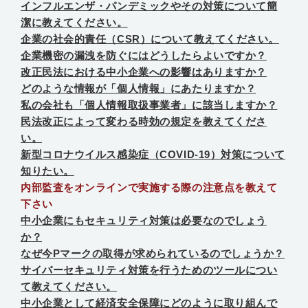
インフルエンザ・パンデミックやその対策について簡
潔に教えてください。
企業の社会的責任（CSR）について教えてください。
企業機密の漏洩を防ぐにはどうしたらよいですか？
改正民法における中小企業への影響はありますか？
どのような情報が「個人情報」にあたりますか？
私の会社も「個人情報取扱事業者」に該当しますか？
民法改正によって変わる時効の規定を教えてくださ
い。
新型コロナウイルス感染症（COVID-19）対策について
知りたい。
内部監査をオンラインで実施する際の注意点を教えて
下さい
中小企業にもセキュリティ対策は必要なのでしょう
か？
なぜ今Pマークの取得が求められているのでしょうか？
サイバーセキュリティ対策を行うためのツールについ
て教えてください。
中小企業として経済安全保障にどのように取り組んで