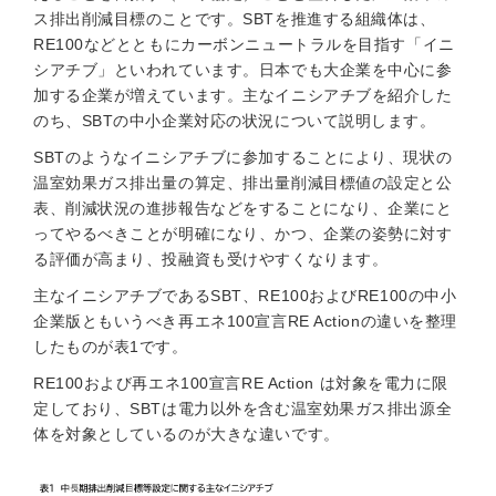
ス排出削減目標のことです。SBTを推進する組織体は、
RE100などとともにカーボンニュートラルを目指す「イニ
シアチブ」といわれています。日本でも大企業を中心に参
加する企業が増えています。主なイニシアチブを紹介した
のち、SBTの中小企業対応の状況について説明します。
SBTのようなイニシアチブに参加することにより、現状の
温室効果ガス排出量の算定、排出量削減目標値の設定と公
表、削減状況の進捗報告などをすることになり、企業にと
ってやるべきことが明確になり、かつ、企業の姿勢に対す
る評価が高まり、投融資も受けやすくなります。
主なイニシアチブであるSBT、RE100およびRE100の中小
企業版ともいうべき再エネ100宣言RE Actionの違いを整理
したものが表1です。
RE100および再エネ100宣言RE Action は対象を電力に限
定しており、SBTは電力以外を含む温室効果ガス排出源全
体を対象としているのが大きな違いです。