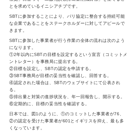
とを求めているイニシアチブです。
SBTに参加することにより、パリ協定に整合する持続可能
な企業であることをステークホルダーに対してアピールで
きます。
SBTに参加した事業者が行う作業の全体の流れは次のよう
になります。
①2年以内にSBTの目標を設定するという宣言（コミットメ
ントレター）を事務局に提出する。
②目標を設定し、SBTの認定を申請する。
③SBT事務局が目標の妥当性を確認し、回答する。
④認定された場合は、SBTのウェブサイトにて公表され
る。
⑤排出量と対策の進捗状況を、年一回報告し、開示する。
⑥定期的に、目標の妥当性を確認する。
日本では、図1のように、①のコミットした事業者が76、
②の認定を受けた事業者が601とイギリスを抑え、最も多
くなっています。