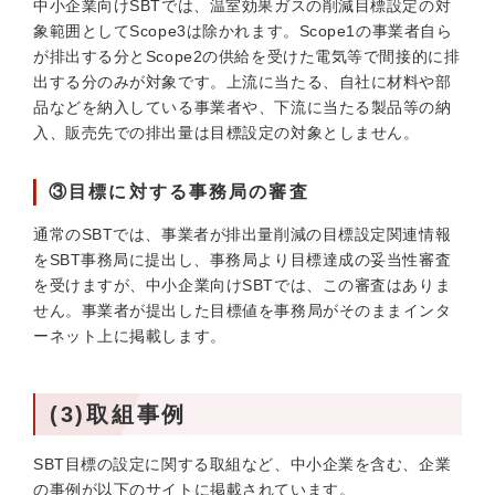
中小企業向けSBTでは、温室効果ガスの削減目標設定の対
象範囲としてScope3は除かれます。Scope1の事業者自ら
が排出する分とScope2の供給を受けた電気等で間接的に排
出する分のみが対象です。上流に当たる、自社に材料や部
品などを納入している事業者や、下流に当たる製品等の納
入、販売先での排出量は目標設定の対象としません。
③目標に対する事務局の審査
通常のSBTでは、事業者が排出量削減の目標設定関連情報
をSBT事務局に提出し、事務局より目標達成の妥当性審査
を受けますが、中小企業向けSBTでは、この審査はありま
せん。事業者が提出した目標値を事務局がそのままインタ
ーネット上に掲載します。
(3)取組事例
SBT目標の設定に関する取組など、中小企業を含む、企業
の事例が以下のサイトに掲載されています。