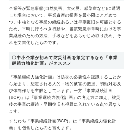
企業等が緊急事態(自然災害、大火災、感染症など)に遭遇
した場合において、事業資産の損害を最小限にとどめつ
つ、中核となる事業の継続あるいは早期復旧を可能とする
ため、平時に行うべき行動や、当該緊急非常時における事
業継続のための方法、手段などをあらかじめ取り決め、そ
れを文書化したものです。
〇中小企業が初めて防災計画を策定するなら『事業
継続力強化計画』がオススメ
『事業継続力強化計画』は防災の必要性を認識することか
ら始まり、想定される人的・物的被害の把握、初動対応及
び体制作りを主眼としています。一方『事業継続計画
(BCP)』は『事業継続力強化計画』の考え方に加え、被災
後の事業の継続・早期復旧も視野に入れている点で異なり
ます。
すなわち『事業継続計画(BCP)』は『事業継続力強化計
画』を包含したものと言えます。