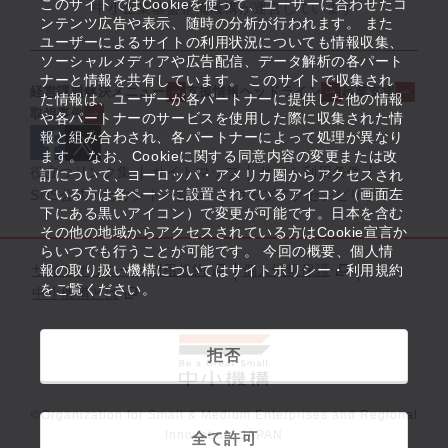
このサイトではCookieを使って、ユーザーに合わせたコ
中小企業基盤整備機構が運営しています
ンテンツ広告や表示、随時の分析が行われます。 また
ユーザーによるサイトの利用状況についても情報収集、
ソーシャルメディアや広告配信、データ解析の各パート
ナーと情報を共有しています。 このサイトで収集され
経営課題解決メニュー
支援情報ヘッドライン
起業支援
た情報は、ユーザーが各パートナーに提供した他の情報
取組事例
や各パートナーのサービスを使用した際に収集された情
報と組み合わされ、各パートナーによって処理が異なり
ます。 なお、Cookieに関する同意内容の変更または改
役立つリンク集
サイトマップ
サイト利用条件
訂について、ヨーロッパ・アメリカ圏からアクセスされ
ている方は各ページに設置されているアイコン（画面左
SNS公式アカウント一覧
ウェブアクセシビリティ
下にある黒いアイコン）で変更が可能です。日本を含む
その他の地域からアクセスされている方はCookie宣言か
らいつでも行うことが可能です。 今回の概要、個人情
サイトポリシー・利用規約
報の取り扱い機構についてはサイトポリシー・利用規約
個人情報保護
をご覧ください。
中小機構とは
拒否
©Organization for Small & Medium Enterprises and Regional
Innovation, JAPAN
全て許可