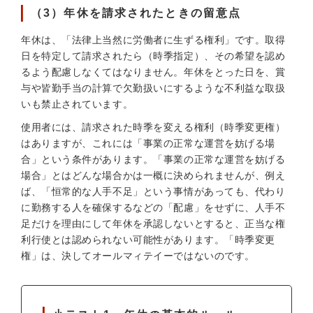
（3）年休を請求されたときの留意点
年休は、「法律上当然に労働者に生ずる権利」です。取得
日を特定して請求されたら（時季指定）、その希望を認め
るよう配慮しなくてはなりません。年休をとった日を、賞
与や皆勤手当の計算で欠勤扱いにするような不利益な取扱
いも禁止されています。
使用者には、請求された時季を変える権利（時季変更権）
はありますが、これには「事業の正常な運営を妨げる場
合」という条件があります。「事業の正常な運営を妨げる
場合」とはどんな場合かは一概に決められませんが、例え
ば、「恒常的な人手不足」という事情があっても、代わり
に勤務する人を確保するなどの「配慮」をせずに、人手不
足だけを理由にして年休を承認しないとすると、正当な権
利行使とは認められない可能性があります。「時季変更
権」は、決してオールマィテイーではないのです。