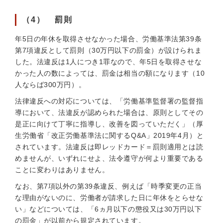
（4） 罰則
年5日の年休を取得させなかった場合、労働基準法第39条
第7項違反として罰則（30万円以下の罰金）が設けられま
した。法違反は1人につき1罪なので、年5日を取得させな
かった人の数によっては、罰金は相当の額になります（10
人ならば300万円）。
法律違反への対応については、「労働基準監督署の監督指
導において、法違反が認められた場合は、原則としてその
是正に向けて丁寧に指導し、改善を図っていただく」（厚
生労働省「改正労働基準法に関するQ&A」2019年4月）と
されています。法違反は即レッドカード＝罰則適用とは読
めませんが、いずれにせよ、法令遵守が何より重要である
ことに変わりはありません。
なお、第7項以外の第39条違反、例えば「時季変更の正当
な理由がないのに、労働者が請求した日に年休をとらせな
い」などについては、「6ヵ月以下の懲役又は30万円以下
の罰金」が以前から規定されています。