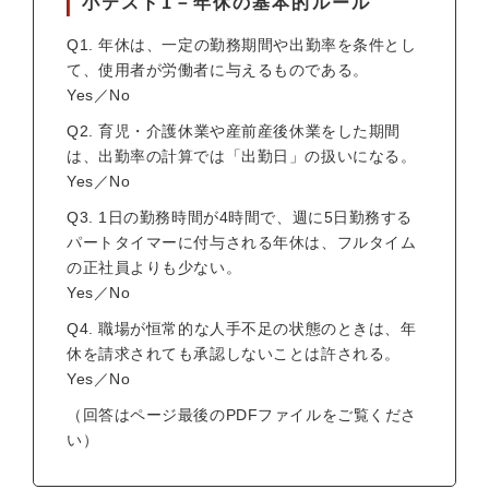
小テスト1－年休の基本的ルール
Q1. 年休は、一定の勤務期間や出勤率を条件とし
て、使用者が労働者に与えるものである。
Yes／No
Q2. 育児・介護休業や産前産後休業をした期間
は、出勤率の計算では「出勤日」の扱いになる。
Yes／No
Q3. 1日の勤務時間が4時間で、週に5日勤務する
パートタイマーに付与される年休は、フルタイム
の正社員よりも少ない。
Yes／No
Q4. 職場が恒常的な人手不足の状態のときは、年
休を請求されても承認しないことは許される。
Yes／No
（回答はページ最後のPDFファイルをご覧くださ
い）