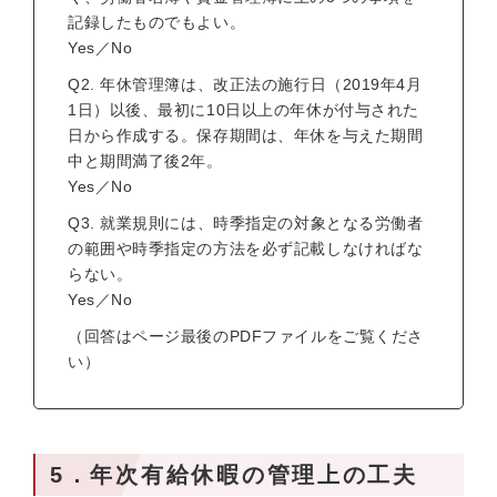
記録したものでもよい。
Yes／No
Q2. 年休管理簿は、改正法の施行日（2019年4月
1日）以後、最初に10日以上の年休が付与された
日から作成する。保存期間は、年休を与えた期間
中と期間満了後2年。
Yes／No
Q3. 就業規則には、時季指定の対象となる労働者
の範囲や時季指定の方法を必ず記載しなければな
らない。
Yes／No
（回答はページ最後のPDFファイルをご覧くださ
い）
5．年次有給休暇の管理上の工夫