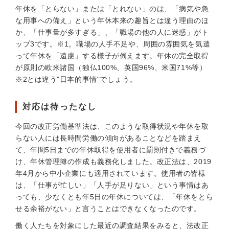
年休を「とらない」または「とれない」のは、「病気や急
な用事への備え」という年休本来の趣旨とは違う理由のほ
か、「仕事量が多すぎる」、「職場の他の人に迷惑」がト
ップ3です。※1。職場の人手不足や、周囲の雰囲気を気遣
って年休を「遠慮」する様子が伺えます。年休の完全取得
が原則の欧米諸国（独仏100%、英国96%、米国71%等）
※2とは違う"日本的事情"でしょう。
対応は待ったなし
今回の改正労働基準法は、このような取得状況や年休を取
らない人には長時間労働の傾向があることなどを踏まえ
て、年間5日までの年休取得を使用者に罰則付きで義務づ
け、年休管理簿の作成も義務化しました。改正法は、2019
年4月から中小企業にも適用されています。使用者の皆様
は、「仕事が忙しい」「人手が足りない」という事情はあ
っても、少なくとも年5日の年休については、「年休をとら
せる余裕がない」と言うことはできなくなったのです。
働く人たちを対象にした最近の調査結果をみると、法改正