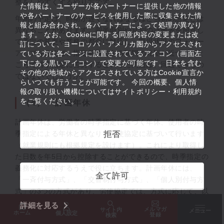
整をしやすくするやり方です。
た情報は、ユーザーが各パートナーに提供した他の情報
や各パートナーのサービスを使用した際に収集された情
年間の予定は、時期が遅くなればなるほど当初の想定とは
報と組み合わされ、各パートナーによって処理が異なり
異なることがあります。四半期別や月別の計画表を用意し
ます。 なお、Cookieに関する同意内容の変更または改
て予定の変更や業務の都合に対応し、取得状況のフォロー
訂について、ヨーロッパ・アメリカ圏からアクセスされ
アップを行えば、指定義務のある期間の終期が近づいたと
ている方は各ページに設置されているアイコン（画面左
下にある黒いアイコン）で変更が可能です。日本を含む
ころで時季指定に苦労するといった問題は、回避できるの
その他の地域からアクセスされている方はCookie宣言か
ではないでしょうか。
らいつでも行うことが可能です。 今回の概要、個人情
報の取り扱い機構についてはサイトポリシー・利用規約
をご覧ください。
（4） 計画年休
計画年休は、労働者の時季指定に基づく年休、使用者の時
季指定による年休と異なり、労使協定に基づいて行います
拒否
（就業規則にも根拠規定を設けます）。これにより取得し
た日数を年5日から控除することができるので、時季指定の
義務化に対応するうえで役に立ちます。計画年休には、
全て許可
「一斉付与方式」、「交替制付与方式」、「個人別付与方
式」の3つの方式があり、労使協定では、方式に応じて、以
下のような事項を定めます。
詳細を見る
メルマガ
サイト内
メニュー
ホーム
個人設定
登録
検索
① 計画年休の方式と規定事項