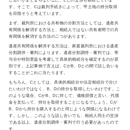
し合いがまとまらない上に、Eとの交渉も頓挫していま
す。そこで、Cは裁判手続きによって、甲土地の持分取得
を目指そうと考えています。
まず、裁判所における共有物の分割方法としては、遺産共
有関係を解消する方法と、相続人ではない共有者間での共
有関係を解消する方法の二つがあります。
遺産共有関係を解消する方法は、家庭裁判所における遺産
分割調停・審判によります。遺産分割調停・審判では、寄
与分や特別受益を考慮して具体的相続分を確定するのが原
則です。上記事例で言えば、CがB、Dとの間で話し合いを
することがこれに当たります。
もちろん、Cとしては、具体的相続分や法定相続分で分け
たいわけではなく、B、Dの持分を取得したいわけです。こ
のような場合、CがB、Dに対して、価格賠償と言い、代償
金を支払って、持分を取得することになるでしょう。Cが
B、Dから持分を購入するのと同じような関係になるわけで
す。しかし、このような話し合いでも、相続人同士の交渉
である以上、遺産分割調停・審判で行う必要があったので
す。