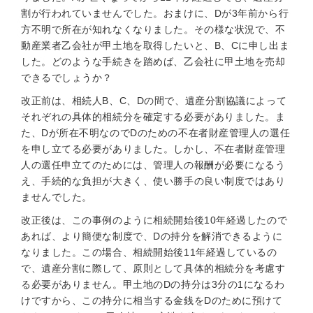
割が行われていませんでした。おまけに、Dが3年前から行
方不明で所在が知れなくなりました。その様な状況で、不
動産業者乙会社が甲土地を取得したいと、B、Cに申し出ま
した。どのような手続きを踏めば、乙会社に甲土地を売却
できるでしょうか？
改正前は、相続人B、C、Dの間で、遺産分割協議によって
それぞれの具体的相続分を確定する必要がありました。ま
た、Dが所在不明なのでDのための不在者財産管理人の選任
を申し立てる必要がありました。しかし、不在者財産管理
人の選任申立てのためには、管理人の報酬が必要になるう
え、手続的な負担が大きく、使い勝手の良い制度ではあり
ませんでした。
改正後は、この事例のように相続開始後10年経過したので
あれば、より簡便な制度で、Dの持分を解消できるように
なりました。この場合、相続開始後11年経過しているの
で、遺産分割に際して、原則として具体的相続分を考慮す
る必要がありません。甲土地のDの持分は3分の1になるわ
けですから、この持分に相当する金銭をDのために預けて