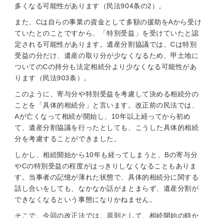
多くなる可能性があります（民法904条の2）。
また、Cは自らの事業の資金として多額の援助をAから受け
ていたとのことですから、「特別受益」を受けていたと認
定される可能性があります。遺産分割協議では、Cは特別
受益の分だけ、遺産の取り分が少なくなるため、甲土地に
ついてのCの持分も法定相続分より少なくなる可能性があ
ります（民法903条）。
このように、寄与分や特別受益を考慮して決める相続分の
ことを「具体的相続分」と言います。改正前の民法では、
Aが亡くなって相続が開始し、10年以上経ってから初め
て、遺産分割協議を行ったとしても、こうした具体的相続
分を考慮することができました。
しかし、相続開始から10年も経ってしまうと、Bの寄与分
やCの特別受益の程度がはっきりしなくなることもありま
す。当事者の記憶が薄れた状態で、具体的相続分に関する
話し合いをしても、なかなか話がまとまらず、遺産分割が
できなくなるという事態になりかねません。
そこで、今回の改正法では、原則として、相続開始の時か