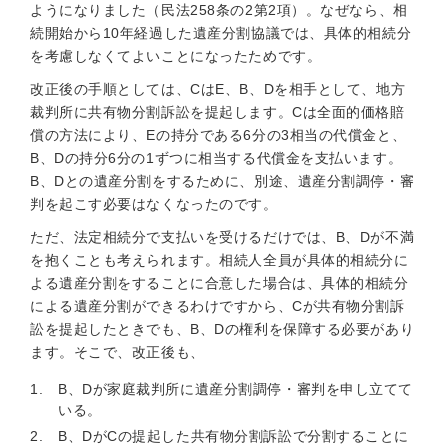
ようになりました（民法258条の2第2項）。なぜなら、相
続開始から10年経過した遺産分割協議では、具体的相続分
を考慮しなくてよいことになったためです。
改正後の手順としては、CはE、B、Dを相手として、地方
裁判所に共有物分割訴訟を提起します。Cは全面的価格賠
償の方法により、Eの持分である6分の3相当の代償金と、
B、Dの持分6分の1ずつに相当する代償金を支払います。
B、Dとの遺産分割をするために、別途、遺産分割調停・審
判を起こす必要はなくなったのです。
ただ、法定相続分で支払いを受けるだけでは、B、Dが不満
を抱くことも考えられます。相続人全員が具体的相続分に
よる遺産分割をすることに合意した場合は、具体的相続分
による遺産分割ができるわけですから、Cが共有物分割訴
訟を提起したときでも、B、Dの権利を保障する必要があり
ます。そこで、改正後も、
B、Dが家庭裁判所に遺産分割調停・審判を申し立てて
いる。
B、DがCの提起した共有物分割訴訟で分割することに