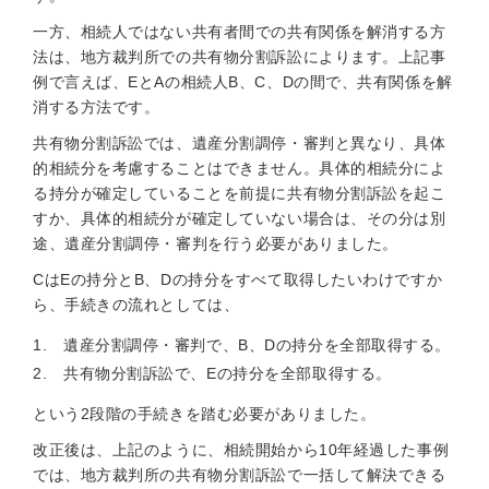
一方、相続人ではない共有者間での共有関係を解消する方
法は、地方裁判所での共有物分割訴訟によります。上記事
例で言えば、EとAの相続人B、C、Dの間で、共有関係を解
消する方法です。
共有物分割訴訟では、遺産分割調停・審判と異なり、具体
的相続分を考慮することはできません。具体的相続分によ
る持分が確定していることを前提に共有物分割訴訟を起こ
すか、具体的相続分が確定していない場合は、その分は別
途、遺産分割調停・審判を行う必要がありました。
CはEの持分とB、Dの持分をすべて取得したいわけですか
ら、手続きの流れとしては、
遺産分割調停・審判で、B、Dの持分を全部取得する。
共有物分割訴訟で、Eの持分を全部取得する。
という2段階の手続きを踏む必要がありました。
改正後は、上記のように、相続開始から10年経過した事例
では、地方裁判所の共有物分割訴訟で一括して解決できる