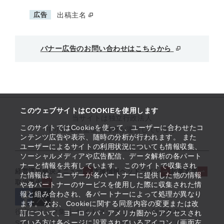
広告
出稿主名
バナー広告のお問い合わせはこちらから
このウェブサイトはCOOKIEを使用します
当サイトは独立行政法人
このサイトではCookieを使って、ユーザーに合わせたコ
中小企業基盤整備機構が運営しています
ンテンツ広告や表示、随時の分析が行われます。 また
ユーザーによるサイトの利用状況についても情報収集、
ソーシャルメディアや広告配信、データ解析の各パート
ナーと情報を共有しています。 このサイトで収集され
経営課題解決メニュー
支援情報ヘッドライン
起業支援
た情報は、ユーザーが各パートナーに提供した他の情報
取組事例
や各パートナーのサービスを使用した際に収集された情
報と組み合わされ、各パートナーによって処理が異なり
ます。 なお、Cookieに関する同意内容の変更または改
役立つリンク集
サイトマップ
サイト利用条件
訂について、ヨーロッパ・アメリカ圏からアクセスされ
ている方は各ページに設置されているアイコン（画面左
SNS公式アカウント一覧
ウェブアクセシビリティ