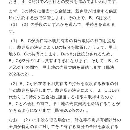
おき、B、Cだけで乙会社との交渉を進めてよいわけです。
まず、Dの持分に相当する金銭は、裁判所が指定する供託
所に供託する形で保管します。その上で、B、Cは次の
（1）（2）の手段のいずれかを選んで、手続きを進めま
す。
（1） B、Cが所在等不明共有者の持分取得の裁判を提起
し、裁判所の決定によりDの持分を取得したうえで、甲土
地をB、Cの共有とします。Dの持分は按分されるため、
B、Cが2分の1ずつ共有する形になります。そして、B、C
と乙会社の間で、甲土地の売買契約を締結します（民法
262条の2）。
（2）B、Cが所在等不明共有者の持分を譲渡する権限の付
与の裁判を提起します。裁判所の決定により、B、CはDの
代わりにD持分を乙会社に譲渡する権限を取得するので、
B、Cと乙会社の間で、甲土地の売買契約を締結することが
できるようになります（民法262条の3）。
なお、（2）の手段を取る場合は、所在等不明共有者以外の
全員が特定の者に対してその有する持分の全部を譲渡する