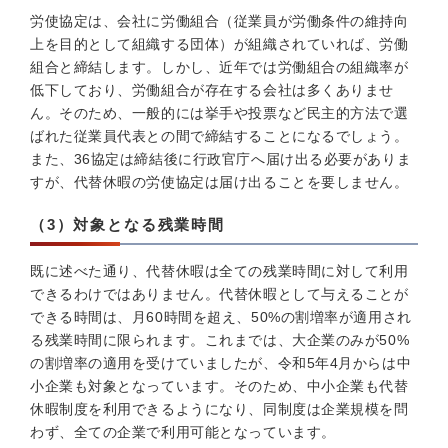
労使協定は、会社に労働組合（従業員が労働条件の維持向
上を目的として組織する団体）が組織されていれば、労働
組合と締結します。しかし、近年では労働組合の組織率が
低下しており、労働組合が存在する会社は多くありませ
ん。そのため、一般的には挙手や投票など民主的方法で選
ばれた従業員代表との間で締結することになるでしょう。
また、36協定は締結後に行政官庁へ届け出る必要がありま
すが、代替休暇の労使協定は届け出ることを要しません。
（3）対象となる残業時間
既に述べた通り、代替休暇は全ての残業時間に対して利用
できるわけではありません。代替休暇として与えることが
できる時間は、月60時間を超え、50%の割増率が適用され
る残業時間に限られます。これまでは、大企業のみが50%
の割増率の適用を受けていましたが、令和5年4月からは中
小企業も対象となっています。そのため、中小企業も代替
休暇制度を利用できるようになり、同制度は企業規模を問
わず、全ての企業で利用可能となっています。