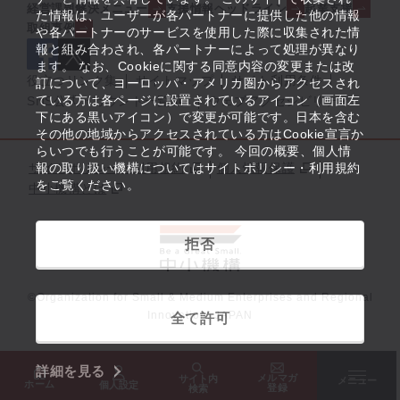
経営課題解決メニュー
支援情報ヘッドライン
起業支援
た情報は、ユーザーが各パートナーに提供した他の情報
取組事例
や各パートナーのサービスを使用した際に収集された情
報と組み合わされ、各パートナーによって処理が異なり
ます。 なお、Cookieに関する同意内容の変更または改
役立つリンク集
サイトマップ
サイト利用条件
訂について、ヨーロッパ・アメリカ圏からアクセスされ
ている方は各ページに設置されているアイコン（画面左
SNS公式アカウント一覧
ウェブアクセシビリティ
下にある黒いアイコン）で変更が可能です。日本を含む
その他の地域からアクセスされている方はCookie宣言か
らいつでも行うことが可能です。 今回の概要、個人情
サイトポリシー・利用規約
報の取り扱い機構についてはサイトポリシー・利用規約
個人情報保護
をご覧ください。
中小機構とは
拒否
©Organization for Small & Medium Enterprises and Regional
Innovation, JAPAN
全て許可
詳細を見る
メルマガ
サイト内
メニュー
ホーム
個人設定
登録
検索