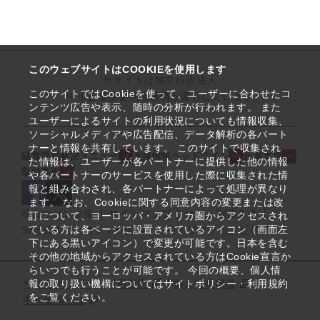
このウェブサイトはCOOKIEを使用します
当サイトは独立行政法人
このサイトではCookieを使って、ユーザーに合わせたコ
中小企業基盤整備機構が運営しています
ンテンツ広告や表示、随時の分析が行われます。 また
ユーザーによるサイトの利用状況についても情報収集、
ソーシャルメディアや広告配信、データ解析の各パート
ナーと情報を共有しています。 このサイトで収集され
経営課題解決メニュー
支援情報ヘッドライン
起業支援
た情報は、ユーザーが各パートナーに提供した他の情報
取組事例
や各パートナーのサービスを使用した際に収集された情
報と組み合わされ、各パートナーによって処理が異なり
ます。 なお、Cookieに関する同意内容の変更または改
役立つリンク集
サイトマップ
サイト利用条件
訂について、ヨーロッパ・アメリカ圏からアクセスされ
ている方は各ページに設置されているアイコン（画面左
SNS公式アカウント一覧
ウェブアクセシビリティ
下にある黒いアイコン）で変更が可能です。日本を含む
その他の地域からアクセスされている方はCookie宣言か
らいつでも行うことが可能です。 今回の概要、個人情
サイトポリシー・利用規約
報の取り扱い機構についてはサイトポリシー・利用規約
個人情報保護
をご覧ください。
中小機構とは