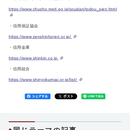
https://www.chusho.meti.go.jp/soudan/todou_sien.html
・信用保証協会
https://www.zenshinhoren.or.jp/
・信用金庫
https://www.shinkin.co.jp
・信用組合
https://www.shinyokumiai.or.jp/list/