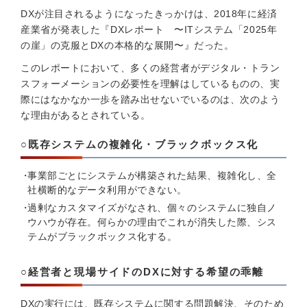
DXが注目されるようになったきっかけは、2018年に経済
産業省が発表した『DXレポート 〜ITシステム「2025年
の崖」の克服とDXの本格的な展開〜』だった。
このレポートにおいて、多くの経営者がデジタル・トラン
スフォーメーションの必要性を理解はしているものの、実
際にはなかなか一歩を踏み出せないでいるのは、次のよう
な理由があるとされている。
○既存システムの複雑化・ブラックボックス化
事業部ごとにシステムが構築された結果、複雑化し、全
社横断的なデータ利用ができない。
過剰なカスタマイズがなされ、個々のシステムに独自ノ
ウハウが存在。何らかの理由でこれが消失した際、シス
テムがブラックボックス化する。
○経営者と現場サイドのDXに対する希望の乖離
DXの実行には、既存システムに関する問題解決、そのため