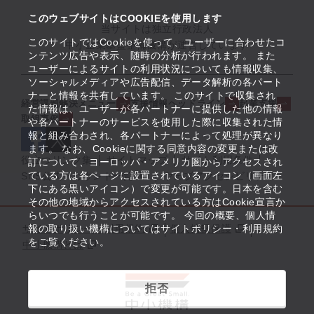
このウェブサイトはCOOKIEを使用します
当サイトは独立行政法人
このサイトではCookieを使って、ユーザーに合わせたコ
中小企業基盤整備機構が運営しています
ンテンツ広告や表示、随時の分析が行われます。 また
ユーザーによるサイトの利用状況についても情報収集、
ソーシャルメディアや広告配信、データ解析の各パート
ナーと情報を共有しています。 このサイトで収集され
経営課題解決メニュー
支援情報ヘッドライン
起業支援
た情報は、ユーザーが各パートナーに提供した他の情報
取組事例
や各パートナーのサービスを使用した際に収集された情
報と組み合わされ、各パートナーによって処理が異なり
ます。 なお、Cookieに関する同意内容の変更または改
役立つリンク集
サイトマップ
サイト利用条件
訂について、ヨーロッパ・アメリカ圏からアクセスされ
ている方は各ページに設置されているアイコン（画面左
SNS公式アカウント一覧
ウェブアクセシビリティ
下にある黒いアイコン）で変更が可能です。日本を含む
その他の地域からアクセスされている方はCookie宣言か
らいつでも行うことが可能です。 今回の概要、個人情
サイトポリシー・利用規約
報の取り扱い機構についてはサイトポリシー・利用規約
個人情報保護
をご覧ください。
中小機構とは
拒否