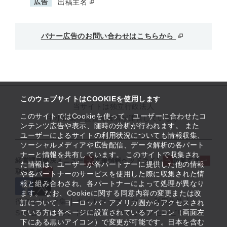
広告
出稿主名
バナー広告のお問い合わせはこちらから
このウェブサイトはCOOKIEを使用します
当サイトは独立行政法人
このサイトではCookieを使って、ユーザーに合わせたコ
中小企業基盤整備機構が運営しています
ンテンツ広告や表示、随時の分析が行われます。 また
ユーザーによるサイトの利用状況についても情報収集、
ソーシャルメディアや広告配信、データ解析の各パート
ナーと情報を共有しています。 このサイトで収集され
経営課題解決メニュー
支援情報ヘッドライン
起業支援
た情報は、ユーザーが各パートナーに提供した他の情報
取組事例
や各パートナーのサービスを使用した際に収集された情
報と組み合わされ、各パートナーによって処理が異なり
ます。 なお、Cookieに関する同意内容の変更または改
役立つリンク集
サイトマップ
サイト利用条件
訂について、ヨーロッパ・アメリカ圏からアクセスされ
ている方は各ページに設置されているアイコン（画面左
SNS公式アカウント一覧
ウェブアクセシビリティ
下にある黒いアイコン）で変更が可能です。日本を含む