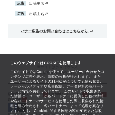
広告
出稿主名
広告
出稿主名
バナー広告のお問い合わせはこちらから
このウェブサイトはCOOKIEを使用します
当サイトは独立行政法人
このサイトではCookieを使って、ユーザーに合わせたコ
中小企業基盤整備機構が運営しています
ンテンツ広告や表示、随時の分析が行われます。 また
ユーザーによるサイトの利用状況についても情報収集、
ソーシャルメディアや広告配信、データ解析の各パート
ナーと情報を共有しています。 このサイトで収集され
経営課題解決メニュー
支援情報ヘッドライン
起業支援
た情報は、ユーザーが各パートナーに提供した他の情報
取組事例
や各パートナーのサービスを使用した際に収集された情
報と組み合わされ、各パートナーによって処理が異なり
ます。 なお、Cookieに関する同意内容の変更または改
役立つリンク集
サイトマップ
サイト利用条件