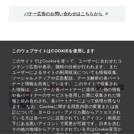
バナー広告のお問い合わせはこちらから
このウェブサイトはCOOKIEを使用します
当サイトは独立行政法人
このサイトではCookieを使って、ユーザーに合わせたコ
中小企業基盤整備機構が運営しています
ンテンツ広告や表示、随時の分析が行われます。 また
ユーザーによるサイトの利用状況についても情報収集、
ソーシャルメディアや広告配信、データ解析の各パート
ナーと情報を共有しています。 このサイトで収集され
経営課題解決メニュー
支援情報ヘッドライン
起業支援
た情報は、ユーザーが各パートナーに提供した他の情報
取組事例
や各パートナーのサービスを使用した際に収集された情
報と組み合わされ、各パートナーによって処理が異なり
ます。 なお、Cookieに関する同意内容の変更または改
役立つリンク集
サイトマップ
サイト利用条件
訂について、ヨーロッパ・アメリカ圏からアクセスされ
ている方は各ページに設置されているアイコン（画面左
SNS公式アカウント一覧
ウェブアクセシビリティ
下にある黒いアイコン）で変更が可能です。日本を含む
その他の地域からアクセスされている方はCookie宣言か