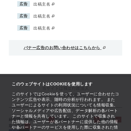
広告
出稿主名
広告
出稿主名
広告
出稿主名
バナー広告のお問い合わせはこちらから
このウェブサイトはCOOKIEを使用します
当サイトは独立行政法人
このサイトではCookieを使って、ユーザーに合わせたコ
中小企業基盤整備機構が運営しています
ンテンツ広告や表示、随時の分析が行われます。 また
ユーザーによるサイトの利用状況についても情報収集、
ソーシャルメディアや広告配信、データ解析の各パート
ナーと情報を共有しています。 このサイトで収集され
経営課題解決メニュー
支援情報ヘッドライン
起業支援
た情報は、ユーザーが各パートナーに提供した他の情報
取組事例
や各パートナーのサービスを使用した際に収集された情