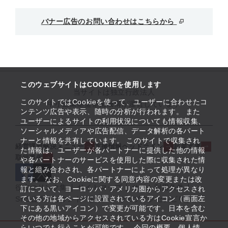
バナー広告のお問い合わせはこちらから
このウェブサイトはCOOKIEを使用します
当サイトは独立行政法人
このサイトではCookieを使って、ユーザーに合わせたコ
中小企業基盤整備機構が運営しています
ンテンツ広告や表示、随時の分析が行われます。 また
ユーザーによるサイトの利用状況についても情報収集、
ソーシャルメディアや広告配信、データ解析の各パート
ナーと情報を共有しています。 このサイトで収集され
経営課題解決メニュー
支援情報ヘッドライン
起業支援
た情報は、ユーザーが各パートナーに提供した他の情報
取組事例
や各パートナーのサービスを使用した際に収集された情
報と組み合わされ、各パートナーによって処理が異なり
ます。 なお、Cookieに関する同意内容の変更または改
役立つリンク集
サイトマップ
サイト利用条件
訂について、ヨーロッパ・アメリカ圏からアクセスされ
ている方は各ページに設置されているアイコン（画面左
SNS公式アカウント一覧
ウェブアクセシビリティ
下にある黒いアイコン）で変更が可能です。日本を含む
その他の地域からアクセスされている方はCookie宣言か
らいつでも行うことが可能です。 今回の概要、個人情