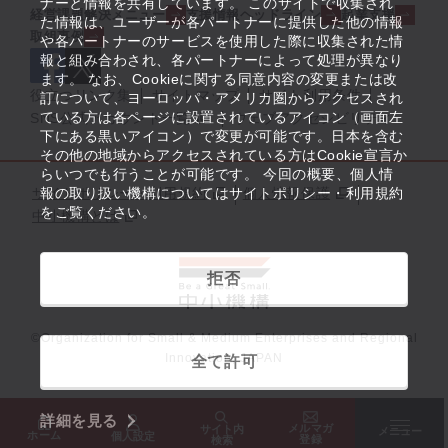
ナーと情報を共有しています。 このサイトで収集され
経営課題解決メニュー
支援情報ヘッドライン
起業支援
た情報は、ユーザーが各パートナーに提供した他の情報
取組事例
や各パートナーのサービスを使用した際に収集された情
報と組み合わされ、各パートナーによって処理が異なり
ます。 なお、Cookieに関する同意内容の変更または改
役立つリンク集
サイトマップ
サイト利用条件
訂について、ヨーロッパ・アメリカ圏からアクセスされ
ている方は各ページに設置されているアイコン（画面左
SNS公式アカウント一覧
ウェブアクセシビリティ
下にある黒いアイコン）で変更が可能です。日本を含む
その他の地域からアクセスされている方はCookie宣言か
らいつでも行うことが可能です。 今回の概要、個人情
サイトポリシー・利用規約
報の取り扱い機構についてはサイトポリシー・利用規約
個人情報保護
をご覧ください。
中小機構とは
拒否
©Organization for Small & Medium Enterprises and Regional
Innovation, JAPAN
全て許可
詳細を見る
メルマガ
サイト内
メニュー
ホーム
個人設定
登録
検索