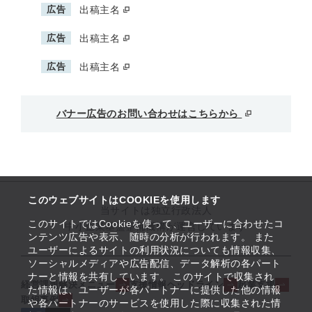
広告
出稿主名
広告
出稿主名
広告
出稿主名
バナー広告のお問い合わせはこちらから
このウェブサイトはCOOKIEを使用します
当サイトは独立行政法人
このサイトではCookieを使って、ユーザーに合わせたコ
中小企業基盤整備機構が運営しています
ンテンツ広告や表示、随時の分析が行われます。 また
ユーザーによるサイトの利用状況についても情報収集、
ソーシャルメディアや広告配信、データ解析の各パート
ナーと情報を共有しています。 このサイトで収集され
経営課題解決メニュー
支援情報ヘッドライン
起業支援
た情報は、ユーザーが各パートナーに提供した他の情報
取組事例
や各パートナーのサービスを使用した際に収集された情