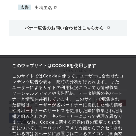
広告
出稿主名
バナー広告のお問い合わせはこちらから
このウェブサイトはCOOKIEを使用します
当サイトは独立行政法人
このサイトではCookieを使って、ユーザーに合わせたコ
中小企業基盤整備機構が運営しています
ンテンツ広告や表示、随時の分析が行われます。 また
ユーザーによるサイトの利用状況についても情報収集、
ソーシャルメディアや広告配信、データ解析の各パート
ナーと情報を共有しています。 このサイトで収集され
経営課題解決メニュー
支援情報ヘッドライン
起業支援
た情報は、ユーザーが各パートナーに提供した他の情報
取組事例
や各パートナーのサービスを使用した際に収集された情
報と組み合わされ、各パートナーによって処理が異なり
ます。 なお、Cookieに関する同意内容の変更または改
役立つリンク集
サイトマップ
サイト利用条件
訂について、ヨーロッパ・アメリカ圏からアクセスされ
ている方は各ページに設置されているアイコン（画面左
SNS公式アカウント一覧
ウェブアクセシビリティ