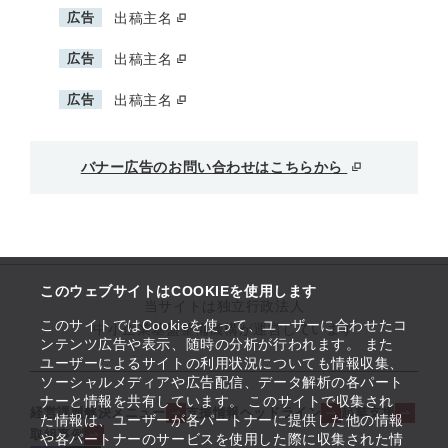
広告
出稿主名
広告
出稿主名
広告
出稿主名
バナー広告のお問い合わせはこちらから
このウェブサイトはCOOKIEを使用します
当サイトは独立行政法人
このサイトではCookieを使って、ユーザーに合わせたコ
中小企業基盤整備機構が運営しています
ンテンツ広告や表示、随時の分析が行われます。 また
ユーザーによるサイトの利用状況についても情報収集、
ソーシャルメディアや広告配信、データ解析の各パート
ナーと情報を共有しています。 このサイトで収集され
経営課題解決メニュー
支援情報ヘッドライン
起業支援
た情報は、ユーザーが各パートナーに提供した他の情報
取組事例
や各パートナーのサービスを使用した際に収集された情