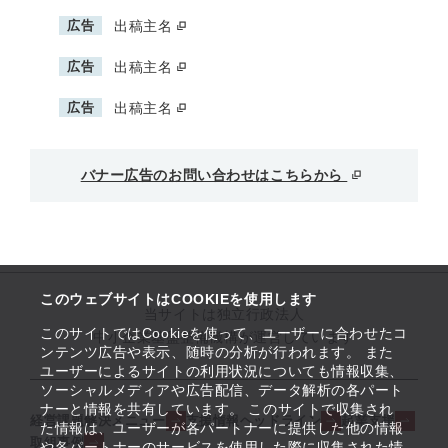
広告
出稿主名
広告
出稿主名
広告
出稿主名
バナー広告のお問い合わせはこちらから
このウェブサイトはCOOKIEを使用します
当サイトは独立行政法人
このサイトではCookieを使って、ユーザーに合わせたコ
中小企業基盤整備機構が運営しています
ンテンツ広告や表示、随時の分析が行われます。 また
ユーザーによるサイトの利用状況についても情報収集、
ソーシャルメディアや広告配信、データ解析の各パート
ナーと情報を共有しています。 このサイトで収集され
経営課題解決メニュー
支援情報ヘッドライン
起業支援
た情報は、ユーザーが各パートナーに提供した他の情報
取組事例
や各パートナーのサービスを使用した際に収集された情