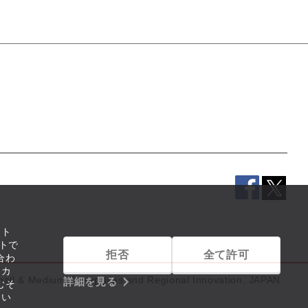
イト
トで
拒否
全て許可
合わ
リカ
mall & Medium Enterprises and Regional Innovation, JAPAN
詳細を見る
むそ
つい