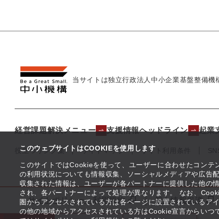
当サイトは独立行政法人
中小企業基盤整備機
経営課題解決メニュー
支援情報ヘッドライン
起業
このウェブサイトはCOOKIEを使用します
役立つリンク集
サイトマップ
サイト利用条件
S
このサイトではCookieを使って、ユーザーに合わせたコン
の利用状況についても情報収集、ソーシャルメディアや広告配
収集された情報は、ユーザーが各パートナーに提供した他の
され、各パートナーによって処理が異なります。 なお、Coo
サイトポリシー・利用規約
個人情報保護
圏からアクセスされている方は各ページに設置されているア
の他の地域からアクセスされている方はCookie宣言からい