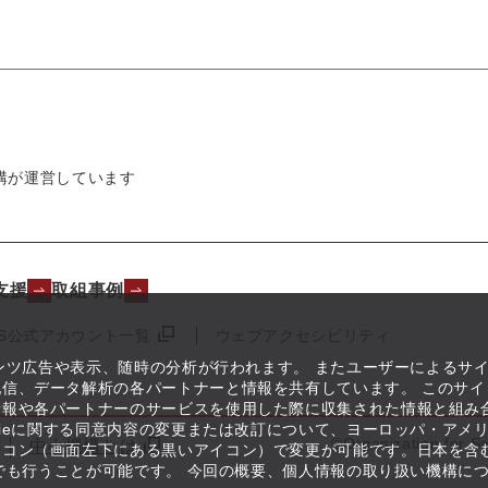
構が運営しています
支援
取組事例
NS公式アカウント一覧
ウェブアクセシビリティ
テンツ広告や表示、随時の分析が行われます。 またユーザーによるサ
信、データ解析の各パートナーと情報を共有しています。 このサイ
情報や各パートナーのサービスを使用した際に収集された情報と組み
kieに関する同意内容の変更または改訂について、ヨーロッパ・アメ
©Organization for S
中小機構とは
イコン（画面左下にある黒いアイコン）で変更が可能です。日本を含
つでも行うことが可能です。 今回の概要、個人情報の取り扱い機構に