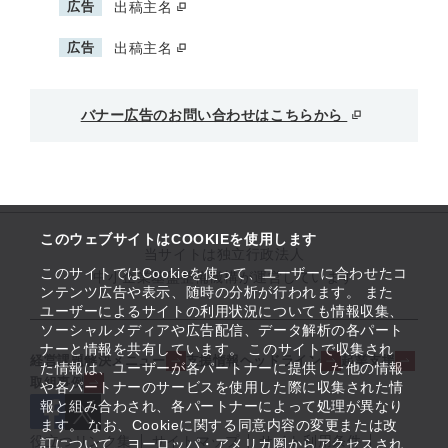
広告
出稿主名
広告
出稿主名
バナー広告のお問い合わせはこちらから
このウェブサイトはCOOKIEを使用します
当サイトは独立行政法人
このサイトではCookieを使って、ユーザーに合わせたコ
中小企業基盤整備機構が運営しています
ンテンツ広告や表示、随時の分析が行われます。 また
ユーザーによるサイトの利用状況についても情報収集、
ソーシャルメディアや広告配信、データ解析の各パート
ナーと情報を共有しています。 このサイトで収集され
経営課題解決メニュー
支援情報ヘッドライン
起業支援
た情報は、ユーザーが各パートナーに提供した他の情報
取組事例
や各パートナーのサービスを使用した際に収集された情
報と組み合わされ、各パートナーによって処理が異なり
ます。 なお、Cookieに関する同意内容の変更または改
役立つリンク集
サイトマップ
サイト利用条件
訂について、ヨーロッパ・アメリカ圏からアクセスされ