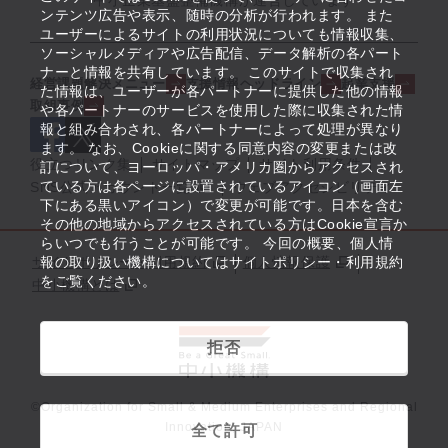
中小企業基盤整備機構が運営しています
ンテンツ広告や表示、随時の分析が行われます。 また
ユーザーによるサイトの利用状況についても情報収集、
ソーシャルメディアや広告配信、データ解析の各パート
ナーと情報を共有しています。 このサイトで収集され
経営課題解決メニュー
支援情報ヘッドライン
起業支援
た情報は、ユーザーが各パートナーに提供した他の情報
取組事例
や各パートナーのサービスを使用した際に収集された情
報と組み合わされ、各パートナーによって処理が異なり
ます。 なお、Cookieに関する同意内容の変更または改
役立つリンク集
サイトマップ
サイト利用条件
訂について、ヨーロッパ・アメリカ圏からアクセスされ
ている方は各ページに設置されているアイコン（画面左
SNS公式アカウント一覧
ウェブアクセシビリティ
下にある黒いアイコン）で変更が可能です。日本を含む
その他の地域からアクセスされている方はCookie宣言か
らいつでも行うことが可能です。 今回の概要、個人情
サイトポリシー・利用規約
報の取り扱い機構についてはサイトポリシー・利用規約
個人情報保護
をご覧ください。
中小機構とは
拒否
©Organization for Small & Medium Enterprises and Regional
Innovation, JAPAN
全て許可