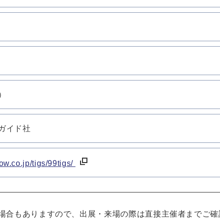
）
ガイド社
ow.co.jp/tigs/99tigs/
場合もありますので、出展・来場の際は直接主催者までご確