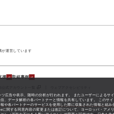
構が運営しています
支援
取組事例
NS公式アカウント一覧
ウェブアクセシビリティ
テンツ広告や表示、随時の分析が行われます。 またユーザーによるサ
信、データ解析の各パートナーと情報を共有しています。 このサイ
情報や各パートナーのサービスを使用した際に収集された情報と組み
kieに関する同意内容の変更または改訂について、ヨーロッパ・アメ
©Organization for S
中小機構とは