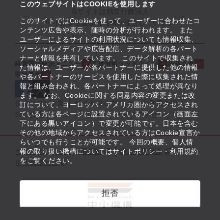
このウェブサイトはCOOKIEを使用します
当サイトは独立行政法人
このサイトではCookieを使って、ユーザーに合わせたコ
中小企業基盤整備機構が運営しています
ンテンツ広告や表示、随時の分析が行われます。 また
ユーザーによるサイトの利用状況についても情報収集、
ソーシャルメディアや広告配信、データ解析の各パート
ナーと情報を共有しています。 このサイトで収集され
経営課題解決メニュー
支援情報ヘッドライン
起業支援
た情報は、ユーザーが各パートナーに提供した他の情報
取組事例
や各パートナーのサービスを使用した際に収集された情
報と組み合わされ、各パートナーによって処理が異なり
ます。 なお、Cookieに関する同意内容の変更または改
役立つリンク集
サイトマップ
サイト利用条件
訂について、ヨーロッパ・アメリカ圏からアクセスされ
ている方は各ページに設置されているアイコン（画面左
SNS公式アカウント一覧
ウェブアクセシビリティ
下にある黒いアイコン）で変更が可能です。日本を含む
その他の地域からアクセスされている方はCookie宣言か
らいつでも行うことが可能です。 今回の概要、個人情
サイトポリシー・利用規約
報の取り扱い機構についてはサイトポリシー・利用規約
個人情報保護
をご覧ください。
中小機構とは
拒否