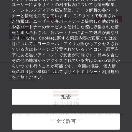
ユーザーによるサイトの利用状況についても情報収集、
ソーシャルメディアや広告配信、データ解析の各パート
ナーと情報を共有しています。 このサイトで収集され
経営課題解決メニュー
支援情報ヘッドライン
起業支援
た情報は、ユーザーが各パートナーに提供した他の情報
取組事例
や各パートナーのサービスを使用した際に収集された情
報と組み合わされ、各パートナーによって処理が異なり
ます。 なお、Cookieに関する同意内容の変更または改
役立つリンク集
サイトマップ
サイト利用条件
訂について、ヨーロッパ・アメリカ圏からアクセスされ
ている方は各ページに設置されているアイコン（画面左
SNS公式アカウント一覧
ウェブアクセシビリティ
下にある黒いアイコン）で変更が可能です。日本を含む
その他の地域からアクセスされている方はCookie宣言か
らいつでも行うことが可能です。 今回の概要、個人情
サイトポリシー・利用規約
報の取り扱い機構についてはサイトポリシー・利用規約
個人情報保護
をご覧ください。
中小機構とは
拒否
©Organization for Small & Medium Enterprises and Regional
Innovation, JAPAN
全て許可