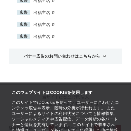
広告
出稿主名
広告
出稿主名
広告
出稿主名
広告
出稿主名
バナー広告のお問い合わせはこちらから
このウェブサイトはCOOKIEを使用します
当サイトは独立行政法人
このサイトではCookieを使って、ユーザーに合わせたコ
中小企業基盤整備機構が運営しています
ンテンツ広告や表示、随時の分析が行われます。 また
ユーザーによるサイトの利用状況についても情報収集、
ソーシャルメディアや広告配信、データ解析の各パート
ナーと情報を共有しています。 このサイトで収集され
経営課題解決メニュー
支援情報ヘッドライン
起業支援
た情報は、ユーザーが各パートナーに提供した他の情報