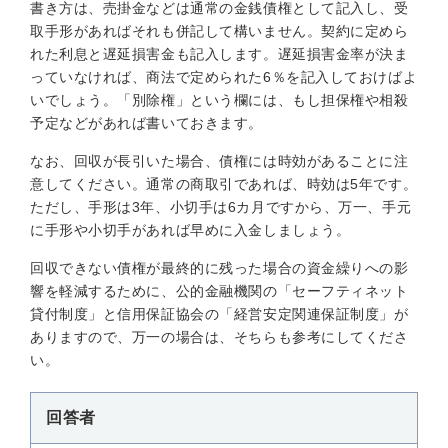
書き方は、売掛金などは通常の金銭債権として記入し、受
取手形があればそれも併記して構いません。契約に定めら
れた利息と遅延損害金も記入します。遅延損害金率が決ま
っていなければ、商法で定められた6％を記入しておけばよ
いでしょう。「別除権」という欄には、もし担保権や相殺
予定などがあれば書いておきます。
なお、回収が長引いた場合、債権には時効があることに注
意してください。通常の商取引であれば、時効は5年です。
ただし、手形は3年、小切手は6カ月ですから、万一、手元
に手形や小切手があれば早めに入金しましょう。
回収できない債権が最終的に残った場合の資金繰りへの影
響を軽減するために、公的金融機関の「セーフティネット
貸付制度」と信用保証協会の「経営安定関連保証制度」が
ありますので、万一の場合は、そちらも参考にしてくださ
い。
回答者