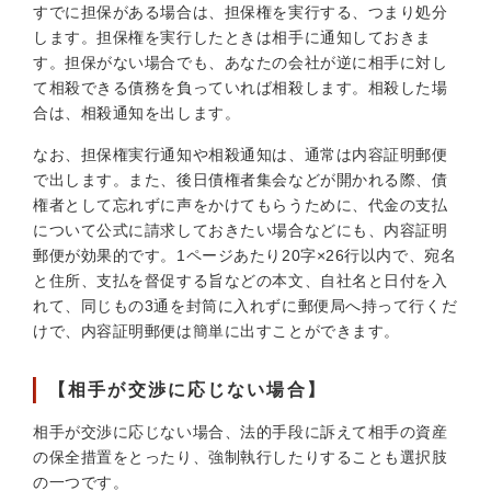
すでに担保がある場合は、担保権を実行する、つまり処分
します。担保権を実行したときは相手に通知しておきま
す。担保がない場合でも、あなたの会社が逆に相手に対し
て相殺できる債務を負っていれば相殺します。相殺した場
合は、相殺通知を出します。
なお、担保権実行通知や相殺通知は、通常は内容証明郵便
で出します。また、後日債権者集会などが開かれる際、債
権者として忘れずに声をかけてもらうために、代金の支払
について公式に請求しておきたい場合などにも、内容証明
郵便が効果的です。1ページあたり20字×26行以内で、宛名
と住所、支払を督促する旨などの本文、自社名と日付を入
れて、同じもの3通を封筒に入れずに郵便局へ持って行くだ
けで、内容証明郵便は簡単に出すことができます。
【相手が交渉に応じない場合】
相手が交渉に応じない場合、法的手段に訴えて相手の資産
の保全措置をとったり、強制執行したりすることも選択肢
の一つです。