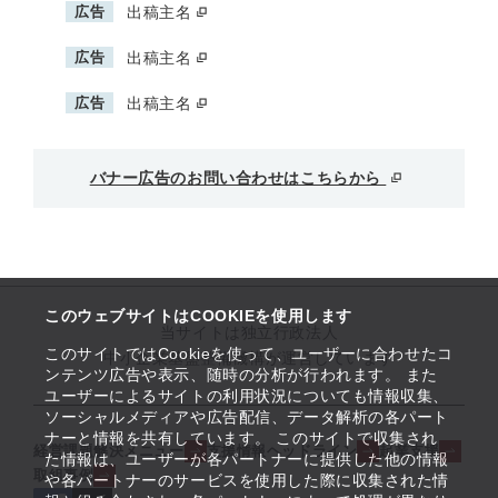
広告
出稿主名
広告
出稿主名
広告
出稿主名
バナー広告のお問い合わせはこちらから
このウェブサイトはCOOKIEを使用します
当サイトは独立行政法人
このサイトではCookieを使って、ユーザーに合わせたコ
中小企業基盤整備機構が運営しています
ンテンツ広告や表示、随時の分析が行われます。 また
ユーザーによるサイトの利用状況についても情報収集、
ソーシャルメディアや広告配信、データ解析の各パート
ナーと情報を共有しています。 このサイトで収集され
経営課題解決メニュー
支援情報ヘッドライン
起業支援
た情報は、ユーザーが各パートナーに提供した他の情報
取組事例
や各パートナーのサービスを使用した際に収集された情