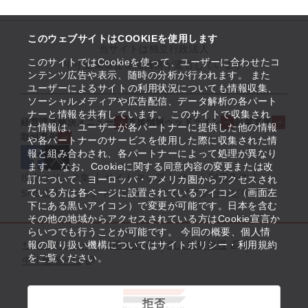
このウェブサイトはCOOKIEを使用します
当サイトは独立行政法人
このサイトではCookieを使って、ユーザーに合わせたコ
中小企業基盤整備機構が運営しています
ンテンツ広告や表示、随時の分析が行われます。 また
ユーザーによるサイトの利用状況についても情報収集、
ソーシャルメディアや広告配信、データ解析の各パート
ナーと情報を共有しています。 このサイトで収集され
経営課題解決メニュー
支援情報ヘッドライン
起業支援
た情報は、ユーザーが各パートナーに提供した他の情報
取組事例
や各パートナーのサービスを使用した際に収集された情
報と組み合わされ、各パートナーによって処理が異なり
ます。 なお、Cookieに関する同意内容の変更または改
役立つリンク集
サイトマップ
サイト利用条件
訂について、ヨーロッパ・アメリカ圏からアクセスされ
ている方は各ページに設置されているアイコン（画面左
SNS公式アカウント一覧
ウェブアクセシビリティ
下にある黒いアイコン）で変更が可能です。日本を含む
その他の地域からアクセスされている方はCookie宣言か
らいつでも行うことが可能です。 今回の概要、個人情
サイトポリシー・利用規約
報の取り扱い機構についてはサイトポリシー・利用規約
個人情報保護
をご覧ください。
中小機構とは
拒否