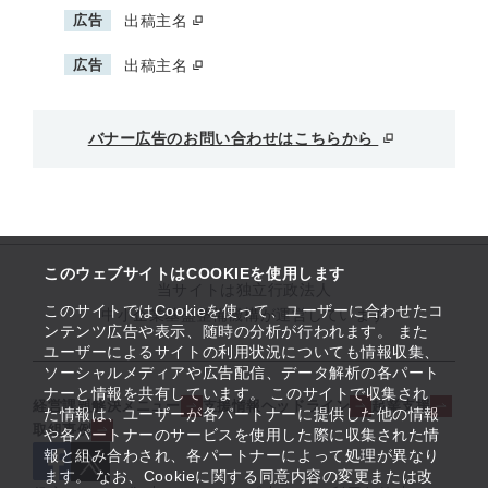
広告
出稿主名
広告
出稿主名
バナー広告のお問い合わせはこちらから
このウェブサイトはCOOKIEを使用します
当サイトは独立行政法人
このサイトではCookieを使って、ユーザーに合わせたコ
中小企業基盤整備機構が運営しています
ンテンツ広告や表示、随時の分析が行われます。 また
ユーザーによるサイトの利用状況についても情報収集、
ソーシャルメディアや広告配信、データ解析の各パート
ナーと情報を共有しています。 このサイトで収集され
経営課題解決メニュー
支援情報ヘッドライン
起業支援
た情報は、ユーザーが各パートナーに提供した他の情報
取組事例
や各パートナーのサービスを使用した際に収集された情
報と組み合わされ、各パートナーによって処理が異なり
ます。 なお、Cookieに関する同意内容の変更または改