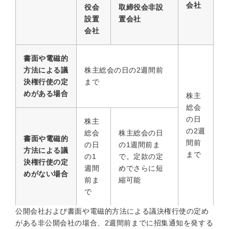
会社
役会
取締役会非設
設置
置会社
会社
書面や電磁的
方法による議
株主総会の日の2週間前
決権行使の定
まで
めがある場合
株主
総会
の日
株主
の2週
総会
株主総会の日
書面や電磁的
間前
の日
の1週間前ま
方法による議
まで
の1
で。定款の定
決権行使の定
週間
めでさらに短
めがない場合
前ま
縮可能
で
公開会社および書面や電磁的方法による議決権行使の定め
がある非公開会社の場合、2週間前までに招集通知を発する