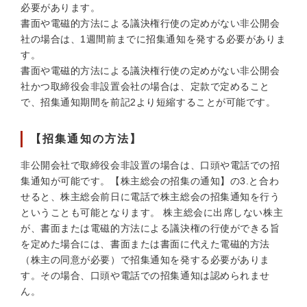
必要があります。
書面や電磁的方法による議決権行使の定めがない非公開会
社の場合は、1週間前までに招集通知を発する必要がありま
す。
書面や電磁的方法による議決権行使の定めがない非公開会
社かつ取締役会非設置会社の場合は、定款で定めること
で、招集通知期間を前記2より短縮することが可能です。
【招集通知の方法】
非公開会社
で取締役会
非設置
の場合は、
口頭や電話
での招
集通知が可能です。【株主総会の招集の通知】の3.と合わ
せると、株主総会前日に電話で株主総会の招集通知を行う
ということも可能となります。 株主総会に出席しない株主
が、書面または電磁的方法による議決権の行使ができる旨
を定めた場合には、書面または書面に代えた電磁的方法
（株主の同意が必要）で招集通知を発する必要がありま
す。その場合、口頭や電話での招集通知は認められませ
ん。