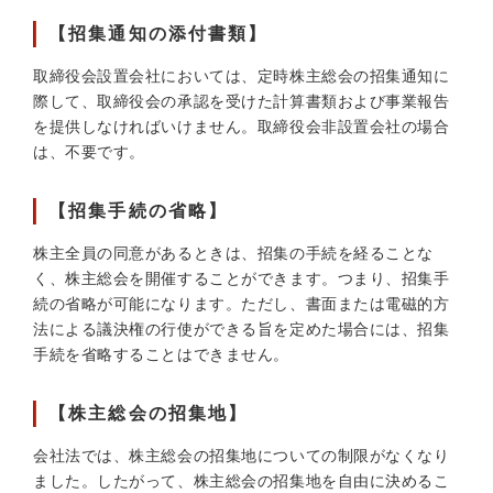
【招集通知の添付書類】
取締役会
設置
会社においては、定時株主総会の招集通知に
際して、取締役会の承認を受けた計算書類および事業報告
を提供しなければいけません。取締役会
非設置
会社の場合
は、不要です。
【招集手続の省略】
株主全員の同意がある
ときは、招集の手続を経ることな
く、株主総会を開催することができます。つまり、
招集手
続の省略が可能
になります。ただし、
書面または電磁的方
法による議決権の行使ができる旨を定めた場合には、招集
手続を省略することはできません。
【株主総会の招集地】
会社法では、株主総会の
招集地についての制限がなくなり
ました。
したがって、株主総会の招集地を自由に決めるこ