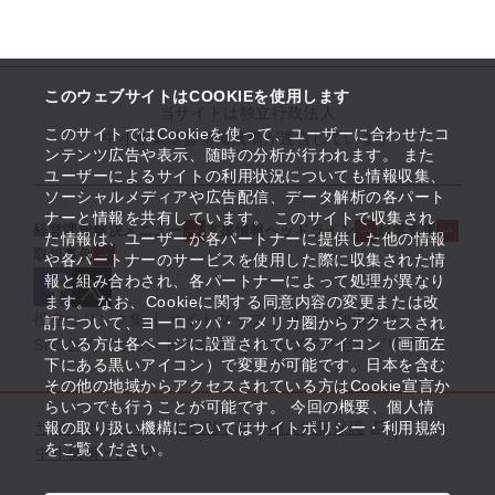
このウェブサイトはCOOKIEを使用します
当サイトは独立行政法人
このサイトではCookieを使って、ユーザーに合わせたコ
中小企業基盤整備機構が運営しています
ンテンツ広告や表示、随時の分析が行われます。 また
ユーザーによるサイトの利用状況についても情報収集、
ソーシャルメディアや広告配信、データ解析の各パート
ナーと情報を共有しています。 このサイトで収集され
経営課題解決メニュー
支援情報ヘッドライン
起業支援
た情報は、ユーザーが各パートナーに提供した他の情報
取組事例
や各パートナーのサービスを使用した際に収集された情
報と組み合わされ、各パートナーによって処理が異なり
ます。 なお、Cookieに関する同意内容の変更または改
役立つリンク集
サイトマップ
サイト利用条件
訂について、ヨーロッパ・アメリカ圏からアクセスされ
ている方は各ページに設置されているアイコン（画面左
SNS公式アカウント一覧
ウェブアクセシビリティ
下にある黒いアイコン）で変更が可能です。日本を含む
その他の地域からアクセスされている方はCookie宣言か
らいつでも行うことが可能です。 今回の概要、個人情
サイトポリシー・利用規約
報の取り扱い機構についてはサイトポリシー・利用規約
個人情報保護
をご覧ください。
中小機構とは