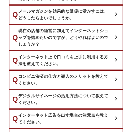
メールマガジンを効果的な販促に活かすには、
質問：
Q
どうしたらよいでしょうか。
現在の店舗の経営に加えてインターネットショ
質問：
Q
ップを始めたいのですが、どうやればよいので
しょうか？
インターネット上で口コミを上手に利用する方
質問：
Q
法を教えてください。
コンビニ決済の仕方と導入のメリットを教えて
質問：
Q
ください。
デジタルサイネージの活用方法について教えて
質問：
Q
ください。
インターネット広告を出す場合の注意点を教え
質問：
Q
てください。