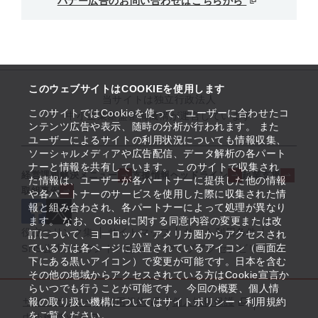
バナー広告のお問い合わせはこちらから
このウェブサイトはCOOKIEを使用します
当サイトは独立行政法人
このサイトではCookieを使って、ユーザーに合わせたコ
中小企業基盤整備機構が運営しています
ンテンツ広告や表示、随時の分析が行われます。 また
ユーザーによるサイトの利用状況についても情報収集、
ソーシャルメディアや広告配信、データ解析の各パート
ナーと情報を共有しています。 このサイトで収集され
経営課題解決メニュー
支援情報ヘッドライン
起業支援
た情報は、ユーザーが各パートナーに提供した他の情報
取組事例
や各パートナーのサービスを使用した際に収集された情
報と組み合わされ、各パートナーによって処理が異なり
ます。 なお、Cookieに関する同意内容の変更または改
役立つリンク集
サイトマップ
サイト利用条件
訂について、ヨーロッパ・アメリカ圏からアクセスされ
ている方は各ページに設置されているアイコン（画面左
SNS公式アカウント一覧
ウェブアクセシビリティ
下にある黒いアイコン）で変更が可能です。日本を含む
その他の地域からアクセスされている方はCookie宣言か
らいつでも行うことが可能です。 今回の概要、個人情
サイトポリシー・利用規約
報の取り扱い機構についてはサイトポリシー・利用規約
個人情報保護
をご覧ください。