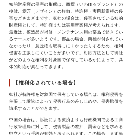
知的財産権の侵害の形態は、商標（いわゆるブランド）の
模倣、意匠（デザイン）の模倣、特許権・実用新案権の侵
害などさまざまです。御社の場合は、侵害されている知的
財産権として、特許権または実用新案権が考えられます。
最近は、模造品が補修・メンテナンス用の部品で起きてい
るケースが多いようです。部品の場合、商標が付されてい
なかったり、意匠権も取得しにくかったりするため、権利
侵害を主張しにくいことが多いです。対応方法として御社
がどのような権利を対象国で保有しているかによって、具
体的対応が異なってきます。
【権利化されている場合】
御社が特許権を対象国で保有している場合は、権利侵害を
主張して訴訟によって侵害行為の差し止めや、侵害賠償を
請求することができます。
中国の場合は、訴訟による救済よりも行政機関である工商
行政管理局に対して、侵害製品の差押、罰金などを求める
申立という手段が有効と考えられます。この場合、まず民