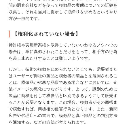
間の調査会社などを使って模倣品の実態についての証拠を
収集し、それを当局に提示して取締りを求めるというやり
方が一般的です。
【権利化されていない場合】
特許権や実用新案権を取得していないいわゆるノウハウの
場合は、単に真似されたことだけをもって、相手方の行為
を差し止めたりすることは難しいようです。
しかし、技術の模倣を止められないとしても、需要者また
はユーザーが御社の製品と模倣者の製品とを混同されるこ
とは、模倣品が劣悪な品質である場合などにおいては、企
業イメージの悪化につながります。よって、識別のために
製品に商標を付して模倣品と区別できるようにして販売す
ることが必要となります。この場合、模倣者がその商標ま
で模倣すれば、商標権の侵害行為となります。また、新聞
広告や代理店への書面で、模倣品と真正部品との判別方法
を通知する、などの方法が考えられます。