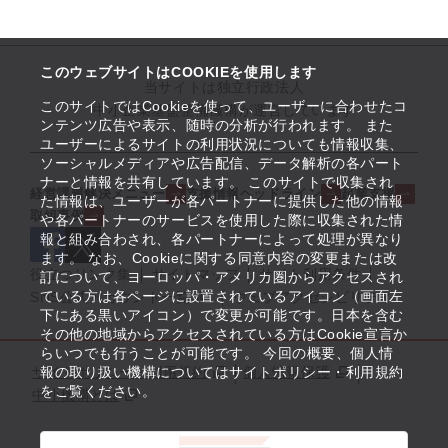
このウェブサイトはCOOKIEを使用します
当サイトは独立行政法人
このサイトではCookieを使って、ユーザーに合わせたコ
中小企業基盤整備機構が運営しています
ンテンツ広告や表示、随時の分析が行われます。 また
ユーザーによるサイトの利用状況についても情報収集、
ソーシャルメディアや広告配信、データ解析の各パート
ナーと情報を共有しています。 このサイトで収集され
経営課題解決メニュー
支援情報ヘッドライン
起業支援
た情報は、ユーザーが各パートナーに提供した他の情報
取組事例
や各パートナーのサービスを使用した際に収集された情
報と組み合わされ、各パートナーによって処理が異なり
ます。 なお、Cookieに関する同意内容の変更または改
役立つリンク集
サイトマップ
サイト利用条件
訂について、ヨーロッパ・アメリカ圏からアクセスされ
ている方は各ページに設置されているアイコン（画面左
SNS公式アカウント一覧
ウェブアクセシビリティ
下にある黒いアイコン）で変更が可能です。日本を含む
その他の地域からアクセスされている方はCookie宣言か
らいつでも行うことが可能です。 今回の概要、個人情
サイトポリシー・利用規約
報の取り扱い機構についてはサイトポリシー・利用規約
個人情報保護
をご覧ください。
中小機構とは