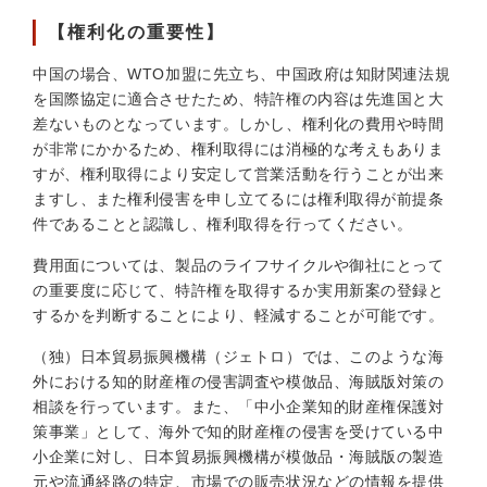
【権利化の重要性】
中国の場合、WTO加盟に先立ち、中国政府は知財関連法規
を国際協定に適合させたため、特許権の内容は先進国と大
差ないものとなっています。しかし、権利化の費用や時間
が非常にかかるため、権利取得には消極的な考えもありま
すが、権利取得により安定して営業活動を行うことが出来
ますし、また権利侵害を申し立てるには権利取得が前提条
件であることと認識し、権利取得を行ってください。
費用面については、製品のライフサイクルや御社にとって
の重要度に応じて、特許権を取得するか実用新案の登録と
するかを判断することにより、軽減することが可能です。
（独）日本貿易振興機構（ジェトロ）では、このような海
外における知的財産権の侵害調査や模倣品、海賊版対策の
相談を行っています。また、「中小企業知的財産権保護対
策事業」として、海外で知的財産権の侵害を受けている中
小企業に対し、日本貿易振興機構が模倣品・海賊版の製造
元や流通経路の特定、市場での販売状況などの情報を提供