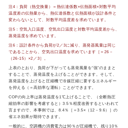
注4：負荷（熱交換量）＝熱伝達係数×伝熱面積×対数平均
温度差の伝熱量から、熱伝達係数と伝熱面積が設計条件と
変わらないとして、対数平均温度差を求めています。
注5：空気入口温度、空気出口温度と対数平均温度差から、
蒸発温度を求めています。
注6：設計条件から負荷が2／3に減り、蒸発器風量は同じ
であることから、空気出口温度を求めています［＝26－
（26-15）×2／3］。
上表のとおり、負荷が下がっても蒸発風量を“強”のままと
することで、蒸発温度を上げることができます。そして、
蒸発温度を上げると圧縮機で冷媒圧縮に要するエネルギー
を抑える（＝高効率な運転）ことができます。
COPの向上率は蒸発温度を1℃上げることで、（全断熱圧
縮効率の影響を考慮すると）3.5％程度改善するといわれて
言ますので、本事例では、8.4％［＝3.5×（12－9.6）］の
省エネ効果が期待できます。
一般的に、空調機の消費電力は90％が圧縮機で、残り10％