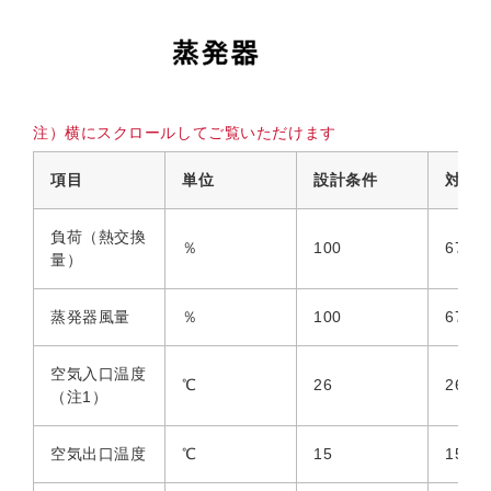
注）横にスクロールしてご覧いただけます
項目
単位
設計条件
対応方
負荷（熱交換
％
100
67
量）
蒸発器風量
％
100
67
空気入口温度
℃
26
26
（注1）
空気出口温度
℃
15
15（