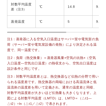
対数平均温度
℃
14.8
9.87
差（注3）
蒸発温度
℃
5
9.6
注1：蒸発器に入る空気入口温度はサーバー室や電気室の負
荷（サーバー室や電気室設備の発熱）により決定される温
度で、同一温度です。
注2：負荷（熱交換量）＝蒸発器風量×空気の比熱×（空気
入口温度—空気出口温度）の熱収支から、空気出口温度は
設計条件と同じです。
注3：対数平均温度差とは、熱交換器など伝熱の分野で用い
られる温度差です。熱交換器の両端における高温流体と低
温流体の温度差を用いて定義され、通常の温度差と同様、
対数平均温度差が大きいほど伝熱量も大きくなります。上
図による対数平均温度（LMTD）は、LMTD＝（△t1—
△t2）÷ln（△t1／△t2）で表されます。