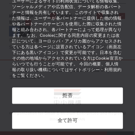
ユーザーによるサイトの利用状況についても情報収集、
ソーシャルメディアや広告配信、データ解析の各パート
ナーと情報を共有しています。 このサイトで収集され
経営課題解決メニュー
支援情報ヘッドライン
起業支援
た情報は、ユーザーが各パートナーに提供した他の情報
取組事例
や各パートナーのサービスを使用した際に収集された情
報と組み合わされ、各パートナーによって処理が異なり
ます。 なお、Cookieに関する同意内容の変更または改
役立つリンク集
サイトマップ
サイト利用条件
訂について、ヨーロッパ・アメリカ圏からアクセスされ
ている方は各ページに設置されているアイコン（画面左
SNS公式アカウント一覧
ウェブアクセシビリティ
下にある黒いアイコン）で変更が可能です。日本を含む
その他の地域からアクセスされている方はCookie宣言か
らいつでも行うことが可能です。 今回の概要、個人情
サイトポリシー・利用規約
報の取り扱い機構についてはサイトポリシー・利用規約
個人情報保護
をご覧ください。
中小機構とは
拒否
©Organization for Small & Medium Enterprises and Regional
Innovation, JAPAN
全て許可